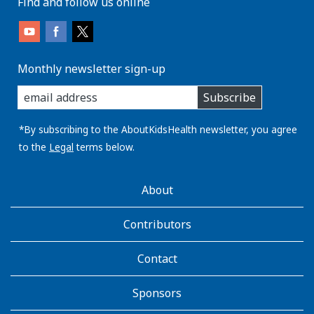
Find and follow us online
Monthly newsletter sign-up
enter
Subscribe
you
email
address:
*By subscribing to the AboutKidsHealth newsletter, you agree
to the
Legal
terms below.
AboutKidsHealth
About
Learn
More
Contributors
Contact
Sponsors