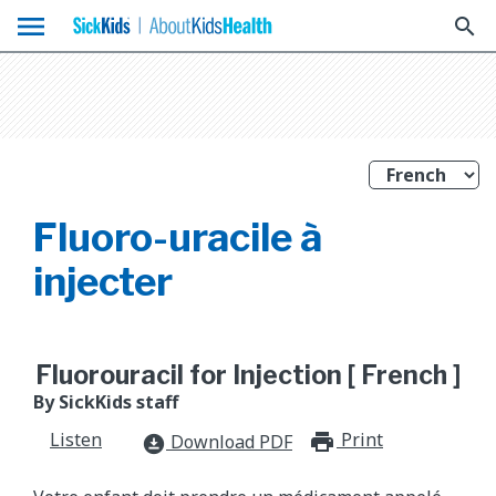
menu
search
Fluoro-uracile à
injecter
Fluorouracil for Injection [ French ]
By SickKids staff
Listen
Print
print_for
Download PDF
download_for_offline