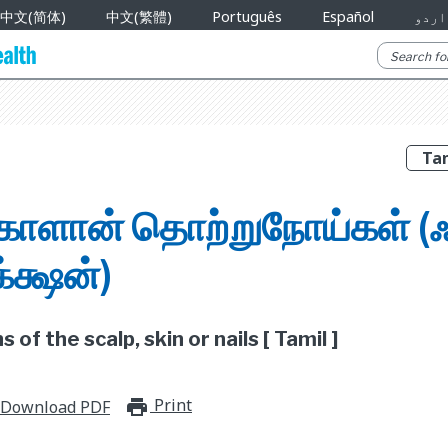
中文(简体)
中文(繁體)
Português
Español
اردو
காளான் தொற்றுநோய்கள் (ஃ
க்ஷன்)
 of the scalp, skin or nails [ Tamil ]
Print
print_for_offline
Download PDF