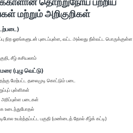
க்காளான் தொற்றுநோய் பற்றிய
் மற்றும் அறிகுறிகள்
டற்படை)
்பு நிற ஓரங்களுடன் புடைப்புள்ள, வட்ட அல்லது நீள்வட்ட பொருக்குள்
குதி, சீழ் கசியலாம்
மரை (புழு வெட்டு)
ற்கு மேற்பட்ட தலைமுடி கொட்டும் படை
ப்புப் புள்ளிகள்
் அரிப்புள்ள படைகள்
ாக உடைந்துபோதல்
ோல உயர்த்தப்பட்ட பகுதி (மண்டைத் தோல் சீழ்க் கட்டி)