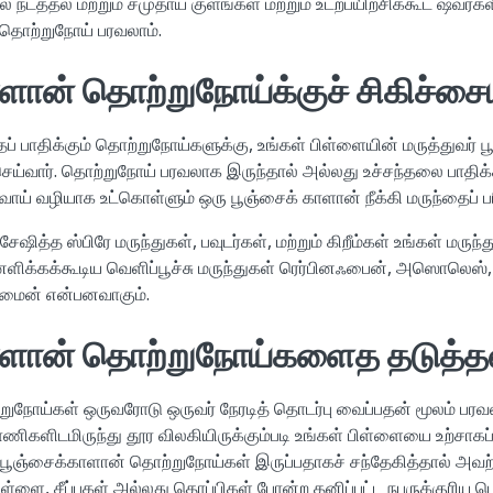
 நடத்தல் மற்றும் சமுதாய குளங்கள் மற்றும் உடற்பயிற்சிக்கூட ஷவர்கள
 தொற்றுநோய் பரவலாம்.
ளான் தொற்றுநோய்க்குச் சிகிச்சை
 பாதிக்கும் தொற்றுநோய்களுக்கு, உங்கள் பிள்ளையின் மருத்துவர் பூ
்வார். தொற்றுநோய் பரவலாக இருந்தால் அல்லது உச்சந்தலை பாதிக்கப்
 வாய் வழியாக உட்கொள்ளும் ஒரு பூஞ்சைக் காளான் நீக்கி மருந்தைப் ப
ேஷித்த ஸ்பிரே மருந்துகள், பவுடர்கள், மற்றும் கிறீம்கள் உங்கள் மருந்
லனளிக்கக்கூடிய வெளிப்பூச்சு மருந்துகள் ரெர்பினஃபைன், அஸொலெஸ், 
ைன் என்பனவாகும்
.
ாளான் தொற்றுநோய்களைத தடுத்த
ுநோய்கள் ஒருவரோடு ஒருவர் நேரடித் தொடர்பு வைப்பதன் மூலம் பரவ
ாணிகளிடமிருந்து தூர விலகியிருக்கும்படி உங்கள் பிள்ளையை உற்சாகப்ப
 பூஞ்சைக்காளான் தொற்றுநோய்கள் இருப்பதாகச் சந்தேகித்தால் அவற
 பிள்ளை, சீப்புகள் அல்லது தொப்பிகள் போன்ற தனிப்பட்ட நபருக்குரிய