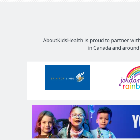
AboutKidsHealth is proud to partner with
in Canada and around t
Our
Sponsors