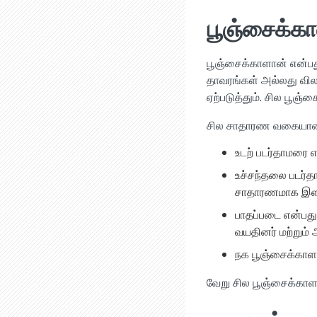
பூஞ்சைக்க
பூஞ்சைக்காளான் என்பத
தாவரங்கள் அல்லது வில
ஏற்படுத்தும். சில பூ
சில சாதாரண வகையான ப
உடற் படர்தாமரை 
உச்சந்தலை படர்த
சாதாரணமாக இளம்
பாதப்படை என்பது
வயதினர் மற்றும் 
நக பூஞ்சைக்காள
வேறு சில பூஞ்சைக்கா