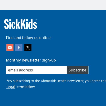
Find and follow us online
Monthly newsletter sign-up
enter
Subscribe
you
email
address:
*By subscribing to the AboutKidsHealth newsletter, you agree to 
Legal
terms below.