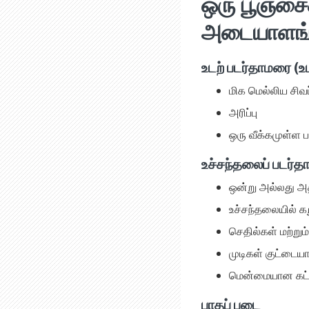
ஒரு பூஞ்சை
அடையாளங்கள
உடற் படர்தாமரை (உ
மிக மெல்லிய சிவப
அரிப்பு
ஒரு வீக்கமுள்ள ப
உச்சந்தலைப் படர்தா
ஒன்று அல்லது அத
உச்சந்தலையில் கறு
செதில்கள் மற்றும
முடிகள் குட்டைய
மென்மையான கட்டிப
பாதப் படை