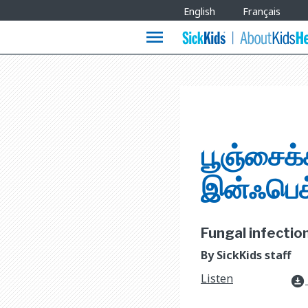
Site
English
Français
Languages
menu
பூஞ்சைக்
இன்ஃபெக்
Fungal infections
By SickKids staff
Listen
download_for_offline