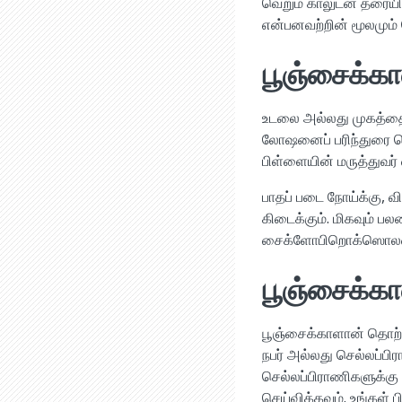
வெறும் காலுடன் தரையில்
என்பனவற்றின் மூலமும்
பூஞ்சைக்கா
உடலை அல்லது முகத்தைப்
லோஷனைப் பரிந்துரை செய
பிள்ளையின் மருத்துவர்
பாதப் படை நோய்க்கு, விச
கிடைக்கும். மிகவும் ப
சைக்ளோபிறொக்ஸொலம
பூஞ்சைக்க
பூஞ்சைக்காளான் தொற்ற
நபர் அல்லது செல்லப்பிர
செல்லப்பிராணிகளுக்கு
செய்விக்கவும். உங்கள்