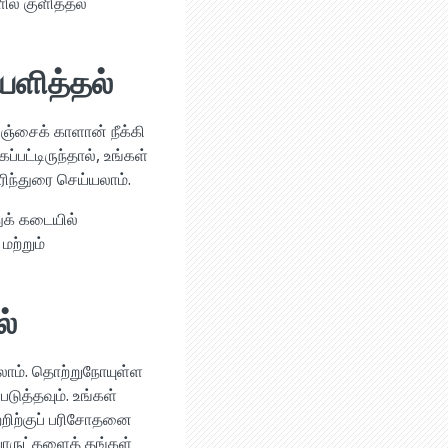
ில் குளித்தல்
யளித்தல்
ஞ்சைக் காளான் நீக்கி
பட்டிருந்தால், உங்கள்
ரிந்துரை செய்யலாம்.
துக் கடையில்
மற்றும்
ல்
லாம். தொற்றுநோயுள்ள
டுத்தவும். உங்கள்
்றிற்குப் பரிசோதனை
 பொருட்களைத் தங்கள்