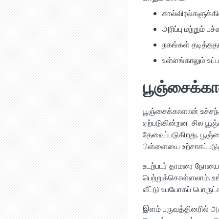
கால்விரல்களுக்க
அரிப்பு மற்றும் 
நகங்கள் தடித்தத
உள்ளங்காலும் உட்
பூஞ்சைக்க
பூஞ்சைக்காளான் உச்சந
ஏற்படுகின்றன. சில பூ
தேவைப்படுகிறது. பூஞ்
பிள்ளையை உற்சாகப்படுத
உடற்படர் தாமரை நோயைப
பெற்றுக்கொள்ளலாம். உ
வீட்டு உபயோகப் பொருட்
இளம் பருவத்தினரில் அ