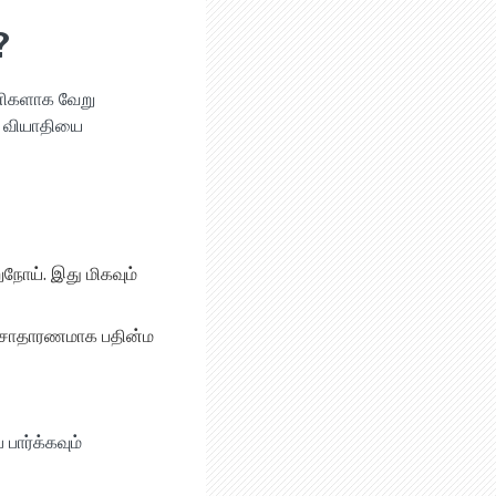
?
்ணிகளாக வேறு
ல் வியாதியை
நோய். இது மிகவும்
ம் சாதாரணமாக பதின்ம
் பார்க்கவும்