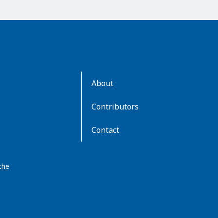
AboutKidsHealth
About
Learn
More
Contributors
Contact
the