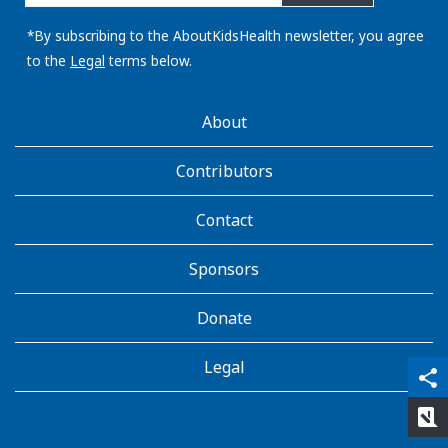
email
address:
*By subscribing to the AboutKidsHealth newsletter, you agree
to the
Legal
terms below.
AboutKidsHealth
About
Learn
More
Contributors
Contact
Sponsors
Donate
Legal
qr_code_scanner
content_copy
share
rate_review