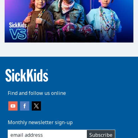
Find and follow us online
Monthly newsletter sign-up
enter
Subscribe
you