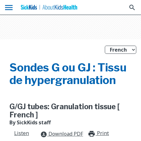
menu
search
Sondes G ou GJ : Tissu
de hypergranulation
G/GJ tubes: Granulation tissue [
French ]
By SickKids staff
Listen
Print
print_for
Download PDF
download_for_offline