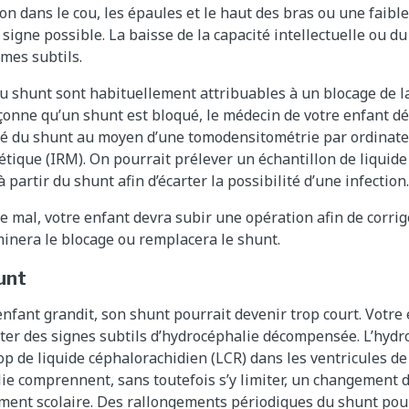
on dans le cou, les épaules et le haut des bras ou une faibl
 signe possible. La baisse de la capacité intellectuelle ou d
mes subtils.
u shunt sont habituellement attribuables à un blocage de l
pçonne qu’un shunt est bloqué, le médecin de votre enfant d
ité du shunt au moyen d’une tomodensitométrie par ordinat
ique (IRM). On pourrait prélever un échantillon de liquid
 partir du shunt afin d’écarter la possibilité d’une infection.
ne mal, votre enfant devra subir une opération afin de corrig
inera le blocage ou remplacera le shunt.
unt
nfant grandit, son shunt pourrait devenir trop court. Votre
er des signes subtils d’hydrocéphalie décompensée. L’hydro
op de liquide céphalorachidien (LCR) dans les ventricules de
lie comprennent, sans toutefois s’y limiter, un changement
ment scolaire. Des rallongements périodiques du shunt pou