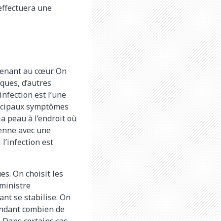
effectuera une
menant au cœur. On
ques, d’autres
nfection est l’une
incipaux symptômes
la peau à l’endroit où
ienne avec une
 l’infection est
es. On choisit les
dministre
ant se stabilise. On
endant combien de
. Dans certains cas,