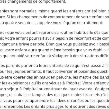
d’autres changements de comportement.
ables sont normales, même quand les enfants ont été bien
ure. Si les changements de comportement de votre enfant s
 ou quatre semaines, appelez votre équipe de traitement.
rer que votre enfant reprend sa routine habituelle dès que 
r. Votre enfant pourrait avoir besoin de réconfort et de c
dant une brève période. Bien que vous puissiez avoir beso
s, votre enfant aura quand même besoin que vous établissie
qui ont aidé votre enfant à s’adapter à des situations diffic
les parents parlent à leurs enfants de ce qui s’est passé à l’
our les jeunes enfants, il faut converser et poser des quest
ut-être opérer des animaux en peluche, les mettre des band
 les expériences qu’ils ont vécues à l’hôpital. Votre enfant 
son séjour à l’hôpital ou continuer de jouer avec de l’équip
es, des abaisse-langue, des masques et des bracelets d’ide
e, vous pourriez apprendre les idées erronées ou les questi
er ensemble. Les enfants plus âgés font souvent des rêves