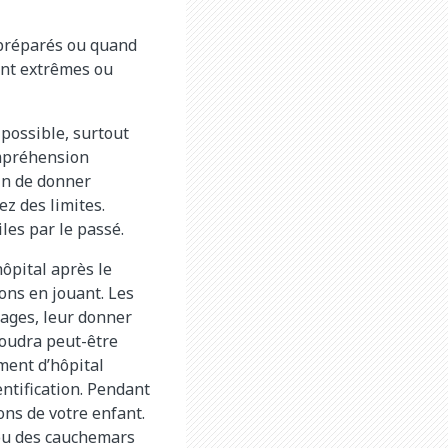
 préparés ou quand
ont extrêmes ou
possible, surtout
ompréhension
in de donner
z des limites.
iles par le passé.
hôpital après le
ions en jouant. Les
ages, leur donner
voudra peut-être
ement d’hôpital
ntification. Pendant
ons de votre enfant.
 ou des cauchemars