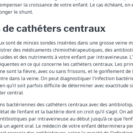
compenser la croissance de votre enfant. Le cas échéant, on 
longer le shunt.
s de cathéters centraux
aux sont de minces sondes insérées dans une grosse veine 
istrer des médicaments chimiothérapeutiques, des antibioti
uides et des nutriments à votre enfant par intraveineuse. L’i
équentes en ce qui concerne les cathéters centraux. Les pr
ne sont la fièvre, avec ou sans frissons, et le gonflement de 
entre dans la veine. On peut diagnostiquer l’infection bactér
n qu’il soit parfois difficile de déterminer avec exactitude si
er central.
ons bactériennes des cathéters centraux avec des antibiotiqu
état de l’enfant et la bactérie dont on croit qu’il s’agit. On a
ntibiotiques par intraveineuse au début jusqu’à ce que l’enf
 à un agent oral. Le médecin de votre enfant déterminera p
it recevoir des antibiotiques, selon la gravité de l’infection