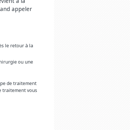
vient à la
uand appeler
 le retour à la
hirurgie ou une
uipe de traitement
de traitement vous