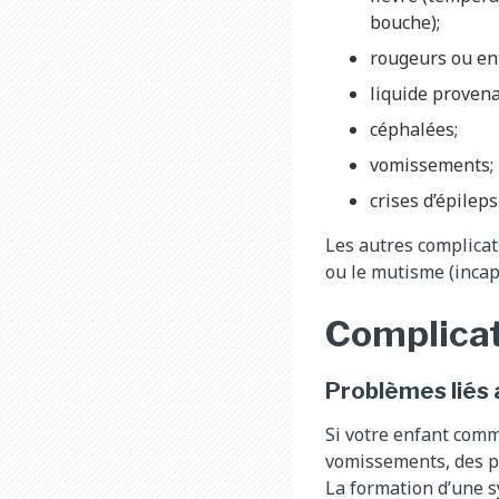
bouche);
rougeurs ou enf
liquide provenan
céphalées;
vomissements;
crises d’épileps
Les autres complicat
ou le mutisme (incapa
Complicat
Problèmes liés 
Si votre enfant comm
vomissements, des pe
La formation d’une sy