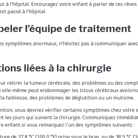
r à l’hôpital. Encouragez votre enfant à parler de ces rêves a
st passé à l’hôpital.
eler l’équipe de traitement
es symptômes anormaux, n’hésitez pas à communiquer avec 
ons liées à la chirurgie
our retirer la tumeur cérébrale, des problèmes ou des comp
ie elle-même peut endommager les tissus cérébraux avoisina
 la faiblesse, des problèmes de déglutition ou un mutisme.
tion, vous devriez vérifier certains symptômes chez votre 
nt les jours qui suivent la chirurgie. Communiquez immédia
re enfant si vous remarquez l'un des symptômes suivants :
ure de 37,8 °C [100,0 °F] prise sous le bras, ou de 38,5 °C [1