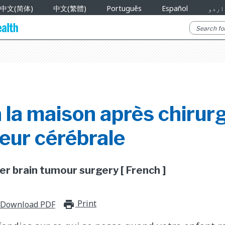
中文(简体)
中文(繁體)
Português
Español
اردو
 la maison après chirur
eur cérébrale
r brain tumour surgery [ French ]
Print
print_for_offline
Download PDF