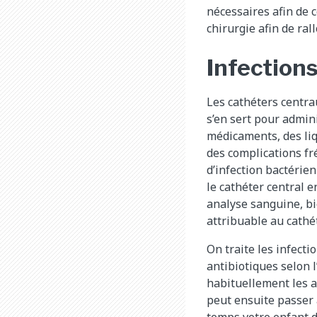
nécessaires afin de 
chirurgie afin de ral
Infection
Les cathéters centr
s’en sert pour admin
médicaments, des liq
des complications fr
d’infection bactérien
le cathéter central 
analyse sanguine, bie
attribuable au cathét
On traite les infecti
antibiotiques selon l’
habituellement les a
peut ensuite passer
temps votre enfant do