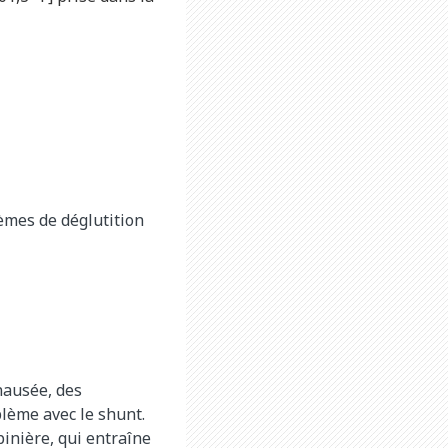
èmes de déglutition
nausée, des
blème avec le shunt.
pinière, qui entraîne