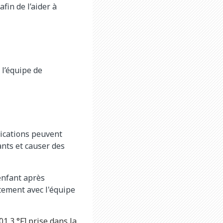
fin de l’aider à
l’équipe de
lications peuvent
nts et causer des
enfant après
tement avec l'équipe
01,3 °F] prise dans la