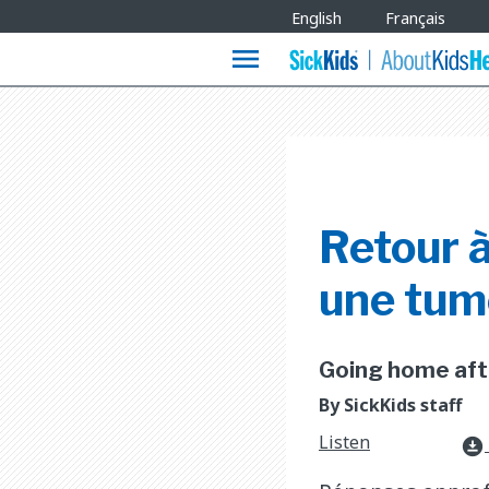
Site
English
Français
Languages
menu
Retour à
une tum
Going home afte
By SickKids staff
Listen
download_for_offline