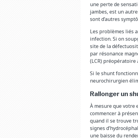
une perte de sensati
jambes, est un autre
sont d’autres symptô
Les problèmes liés a
infection. Si on sou
site de la défectuos
par résonance magnét
(LCR) préopératoire à
Si le shunt fonction
neurochirurgien élim
Rallonger un sh
À mesure que votre e
commencer à présent
quand il se trouve tr
signes d’hydrocépha
une baisse du rende