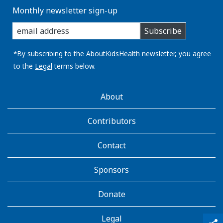
Monthly newsletter sign-up
enter
Subscribe
you
email
address:
*By subscribing to the AboutKidsHealth newsletter, you agree
to the
Legal
terms below.
AboutKidsHealth
About
Learn
More
Contributors
Contact
Sponsors
Donate
Legal
qr_code_scanner
content_copy