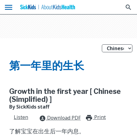
menu
search
第一年里的生长
Growth in the first year [ Chinese
(Simplified) ]
By SickKids staff
Listen
Print
print_for
Download PDF
download_for_offline
了解宝宝在出生后一年内息。