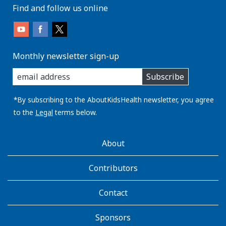
Find and follow us online
Monthly newsletter sign-up
enter
Subscribe
you
email
address:
*By subscribing to the AboutKidsHealth newsletter, you agree
to the
Legal
terms below.
AboutKidsHealth
About
Learn
More
Contributors
Contact
Sponsors