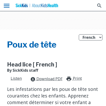
menu
search
Poux de tête
Head lice [ French ]
By SickKids staff
Listen
Print
print_for
Download PDF
download_for_offline
Les infestations par les poux de tête sont
courantes chez les enfants. Apprenez
comment déterminer si votre enfant a