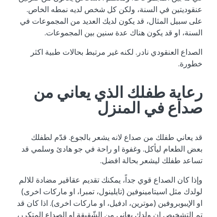
عنقوديتين في السنة، ولكن كل شخص لديه نمطه الخاص.
على سبيل المثال، قد يكون لديك العديد من المجموعات في
السنة، او قد يكون هناك عدة سنين بين المجموعات.
الصداع العنقودي نادر. لكنه غير مرتبط بحالات طبية اكثر
خطورة.
رعاية طفلك الذي يعاني من
صداع في المنزل
قد يعاني طفلك من صداع لانه يشعر بالجوع. قدّم لطفلك
بعض الطعام ليأكل. وغفوة او راحة في جو هادئ وسلمي قد
تساعد طفلك ليشعر بحالة افضل.
وإذا كان الصداع قوي جداً، يمكنك تقديم عقاقير مضادة للالم
لولدك مثل اسيتامينوفين (تايلينول، تمبرا، او ماركات اخرى)
او الإيبوبروفين (موترين، ادفيل، او ماركات اخرى). اذا كان قد
تم التشخيص ان ولدك يعاني من الشّقيقة او الصداع المتكرر،