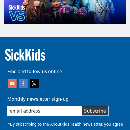
Find and follow us online
Monthly newsletter sign-up
enter
Subscribe
you
email
address:
*By subscribing to the AboutKidsHealth newsletter, you agree