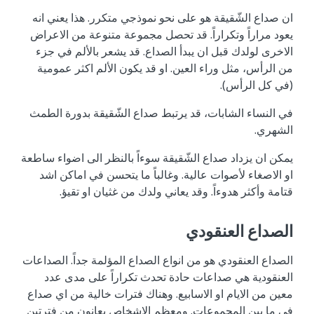
ان صداع الشّقيقة هو على نحو نموذجي متكرر. هذا يعني انه
يعود مراراً وتكراراً. قد تحصل مجموعة متنوعة من الاعراض
الاخرى لولدك قبل ان يبدأ الصداع. قد يشعر بالألم في جزء
من الرأس، مثل وراء العين. او قد يكون الألم اكثر عمومية
(في كل الرأس).
في النساء الشابات، قد يرتبط صداع الشّقيقة بدورة الطمث
الشهري.
يمكن ان يزداد صداع الشّقيقة سوءاً بالنظر الى اضواء ساطعة
او الاصغاء لأصوات عالية. وغالباً ما يتحسن في اماكن اشد
قتامة وأكثر هدوءاً. وقد يعاني ولدك من غثيان او تقيؤ.
الصداع العنقودي
الصداع العنقودي هو من انواع الصداع المؤلمة جداً. الصداعات
العنقودية هي صداعات حادة تحدث تكراراً على مدى عدد
معين من الايام او الاسابيع. وهناك فترات خالية من اي صداع
في ما بين المجموعات. ومعظم الاشخاص يعانون من فترتين