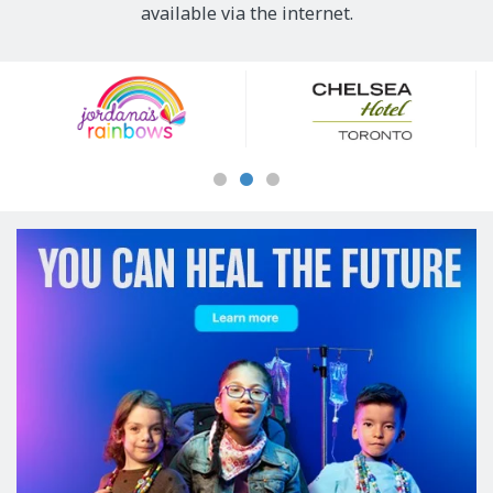
available via the internet.
Our
Sponsors