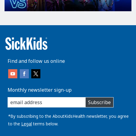
Find and follow us online
Monthly newsletter sign-up
enter
Subscribe
you
email
address:
*By subscribing to the AboutKidsHealth newsletter, you agree
to the
Legal
terms below.