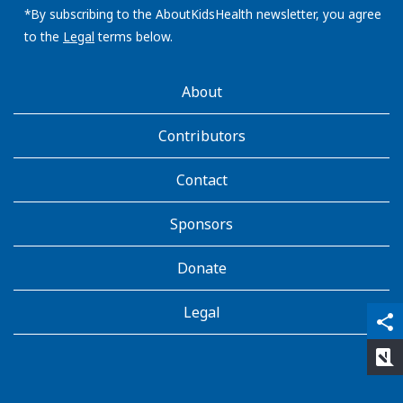
address:
*By subscribing to the AboutKidsHealth newsletter, you agree
to the
Legal
terms below.
AboutKidsHealth
About
Learn
More
Contributors
Contact
Sponsors
Donate
Legal
qr_code_scanner
content_copy
share
rate_review