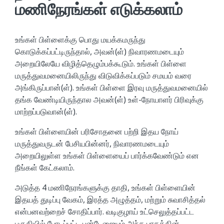
மணிநேரங்கள் எடுக்கலாம்
உங்கள் பிள்ளைக்கு பொது மயக்கமருந்து
கொடுக்கப்பட்டிருந்தால், அவன்(ள்) நிவாரணமடையும்
அறையிலேயே விழித்தெழும்பக்கூடும். உங்கள் பிள்ளை
மருத்துவமனையிலிருந்து விடுவிக்கப்படும் சமயம் வரை
அங்கிருப்பான்(ள்). உங்கள் பிள்ளை இரவு மருத்துவமனையில்
தங்க வேண்டியிருந்தால அவன்(ள்) உள்-நோயாளர் பிரிவுக்கு
மாற்றப்படுவான்(ள்).
உங்கள் பிள்ளையின் பரிசோதனை பற்றி இதய நோய்
மருத்துவருடன் பேசியபின்னர், நிவாரணமடையும்
அறையிலுள்ள உங்கள் பிள்ளையைப் பார்க்கவேண்டும் என
நீங்கள் கேட்கலாம்.
அடுத்த 4 மணிநேரங்களுக்கு தாதி, உங்கள் பிள்ளையின்
இதயத் துடிப்பு வேகம், இரத்த அழுத்தம், மற்றும் சுவாசித்தல்
என்பனவற்றைச் சோதிப்பார். வடிகுழாய் உட்செலுத்தப்பட்ட
பகுதியில் போடப்பட்ட பன்டேஜையும் அந்த பாதத்தின்