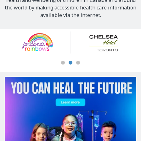
health and wellbeing of children in Canada and around
the world by making accessible health care information
available via the internet.
Our
Sponsors