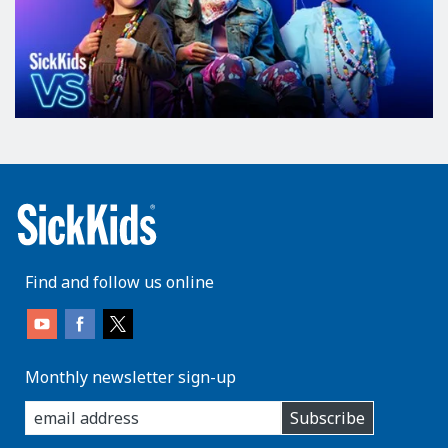
Find and follow us online
Monthly newsletter sign-up
enter
Subscribe
you
email