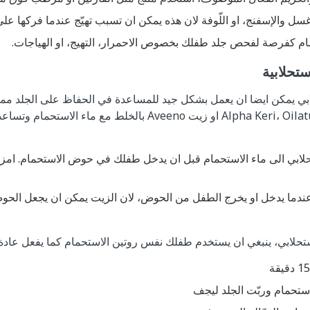
ل والإسفنج، او اللّوفة لان هذه يمكن ان تسبب تهيّج عندما فركها على 
م كفرصة لفحص جلد طفلك بخصوص الاحمرار، التهيج، او الهياجات.
تحلابية
بي يمكن ايضا ان يعمل بشكل جيد للمساعدة في الحفاظ على الجلد مميّه
الاستحلابية مثل زيت Alpha Keri، Oilatum او زيت Aveeno بالخلط مع
ابي الى ماء الاستحمام قبل ان يدخل طفلك في حوض الاستحمام. امزج
ندما يدخل او يخرج الطفل من الحوض، لان الزيت يمكن ان يجعل الحو
ستحلابي، ينبغي ان يستخدم طفلك نفس روتين الاستحمام كما يفعل عادة:
تحمام وربّت الجلد ليجف