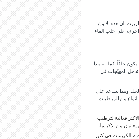
يوت. ان هذه الانواع
 اخرى، على جلب الماء
ن حاكّاً. كما انه يبدأ
تدخل المهيّجات في
لجلد. وهذا يساعد على
ابقاء الماء في الجلد والمهيجات خارجه. المرطبات هي مزيج من الدهون والزيوت، والماء. هناك 3 انواع من المرطبات
لاكثر فعالية لترطيب
يعانون من الاكزيما.
خدم الكريمات في كثير