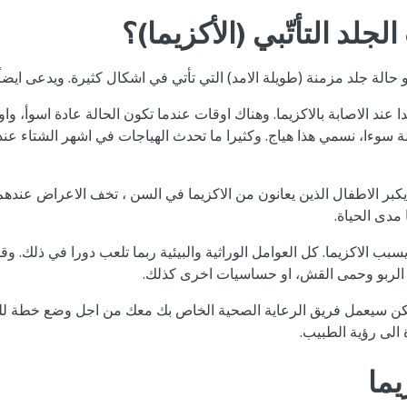
الجلد التأتّبي (الأكزيما)؟
هو حالة جلد مزمنة (طويلة الامد) التي تأتي في اشكال كثيرة. ويدعى ايضاً 
جدا عند الاصابة بالاكزيما. وهناك اوقات عندما تكون الحالة عادة اسوأ، 
ة سوءا، نسمي هذا هياج. وكثيرا ما تحدث الهياجات في اشهر الشتاء عندم
كبر الاطفال الذين يعانون من الاكزيما في السن ، تخف الاعراض عندهم 
مدى الحياة.
بب الاكزيما. كل العوامل الوراثية والبيئية ربما تلعب دورا في ذلك. و
ما الربو وحمى القش، او حساسيات اخرى كذلك.
 ولكن سيعمل فريق الرعاية الصحية الخاص بك معك من اجل وضع خطة 
الى رؤية الطبيب.
يما