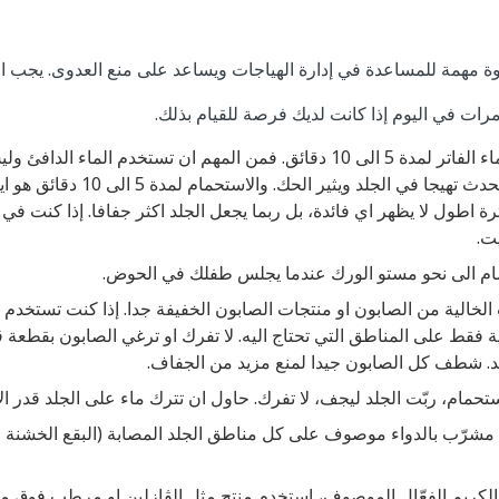
وة مهمة للمساعدة في إدارة الهياجات ويساعد على منع العدوى. يجب
حمّم طفلك في الماء الفاتر لمدة 5 الى 10 دقائق. فمن المهم ان تستخدم الماء
الساخن يمكن ان يحدث تهيجا في الجلد و
ترة اطول لا يظهر اي فائدة، بل ربما يجعل الجلد اكثر جفافا. إذا كنت في
ت.
ام الى نحو مستو الورك عندما يجلس طفلك في الحوض.
لخالية من الصابون او منتجات الصابون الخفيفة جدا. إذا كنت تستخدم 
ة فقط على المناطق التي تحتاج اليه. لا تفرك او ترغي الصابون بقطعة
لد. شطف كل الصابون جيدا لمنع مزيد من الجفاف.
استحمام، ربّت الجلد ليجف، لا تفرك. حاول ان تترك ماء على الجلد قدر ال
شرّب بالدواء موصوف على كل مناطق الجلد المصابة (البقع الخشنة الح
لكريم الفعّال الموصوف، استخدم منتج مثل الڤازلين او مرطب فوق مناط