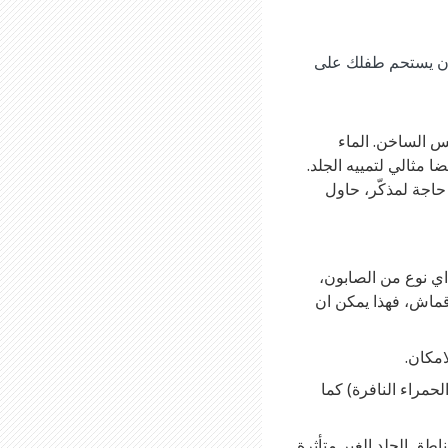
 ان يستحم طفلك على
 الدافئ وليس الساخن. الماء
يثير الحك. والاستحمام لمدة 5 الى 10 دقائق هو ايضا مثالي لتمييه الجلد.
 حاجة لمذكّر، حاول
اي نوع من الصابون،
 قماش، فهذا يمكن ان
امكان.
مراء النافرة) كما
ق الجلد الغير متأثرة.