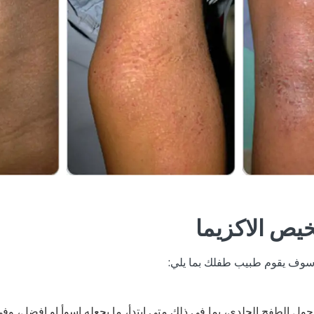
يص الاكزيما
 سوف يقوم طبيب طفلك بما يلي:
ول الطفح الجلدي، بما في ذلك متى ابتدأ، ما يجعله اسوأ او افضل، و