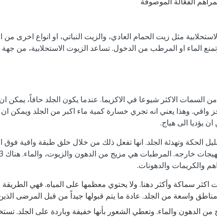
مراهم الفعّالة الموصوفة
تحلابية مثل زيت الحمام العادي، والزيت النباتي، او انواع اخرى من الز
تمنع الماء او المرطب من الدخول. تساعد الزيوت الاستحلابية، من جهة
 السمات الاكثر شيوعا في الاكزيما. عندما يكون الجلد حافاً، يمكن ان يكو
واقي. وهذا يعني انه تجري خسارة كمية ماء اكبر من الجلد ويمكن ان 
ان يؤديا الى هياج.
ل الحكة وتهدئة الجلد. انها تفعل ذلك من خلال خلق طبقة واقية فوق ا
اهم والكريمات والدهونات.
 اكثر سماكة وأكثر دهنا. ولا يحتوي معظمها على المياه. فهي الطريقة ا
ناطق واسعة من الجلد. عادة ما يتم قبولها جيداً من قبل المرضى الذين 
من الدهون والماء. وتعطي الشعور بأنها خفيفة وباردة على الجلد. تست