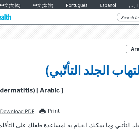
اردو
Español
Português
中文(繁體)
中文(简体)
لتهاب الجلد التأتّبي)
ermatitis) [ Arabic ]
Print
print_for_offline
Download PDF
جلد التأتبي وما يمكنك القيام به لمساعدة طفلك على التأقلم