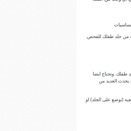
لحساسيات
حة من جلد طفلك للفحص.
د طفلك. وتحتاج ايضا
، يحدث العديد من
ية (توضع على الجلد) او