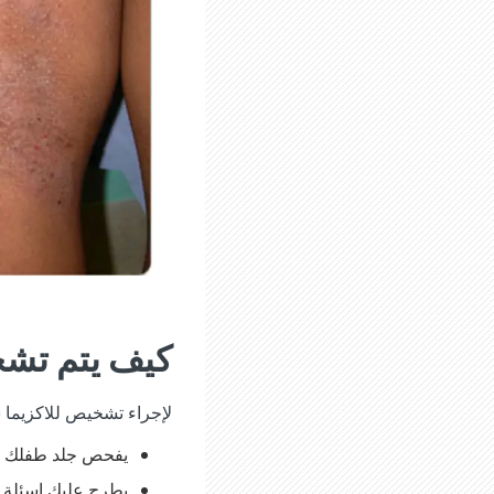
كيف يتم تشخ
لإجراء تشخيص للاكزيما
يفحص جلد طفلك
يطرح عليك اسئلة ح