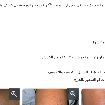
زيما شديدة جدا، في حين ان البعض الآخر قد يكون لديهم شكل خفيف. هذ
 متقشر)
مرار وتورم وخدوش، والانزعاج من الخدش
خطورة، نزّ السائل، التقشر، والتحسّف
ت او الشعور بالحرج