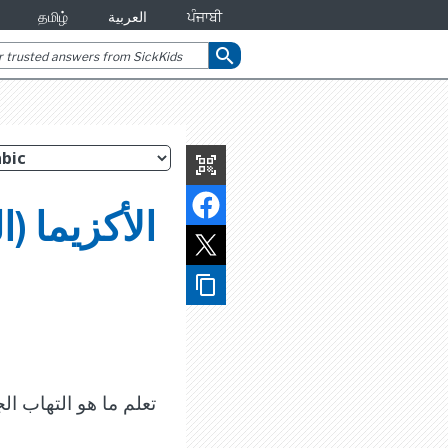
ਪੰਜਾਬੀ
العربية
தமிழ்
search
qr_code_scanner
الأكزيما (ا
content_copy
تعلم ما هو التهاب ال