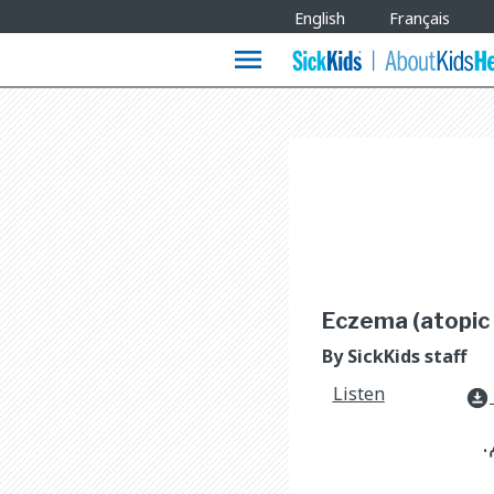
Site
English
Français
Languages
menu
Eczema (atopic d
By SickKids staff
Listen
download_for_offline
.