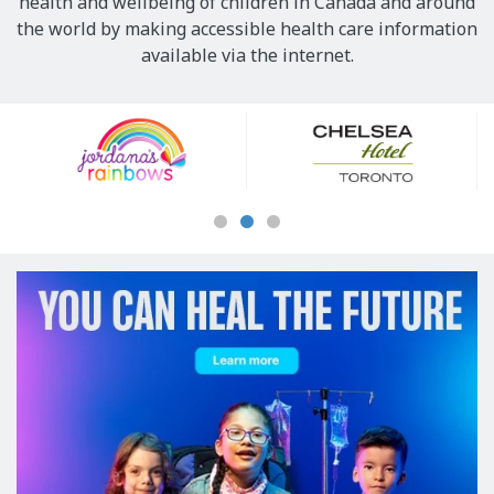
health and wellbeing of children in Canada and around
the world by making accessible health care information
available via the internet.
Our
Sponsors