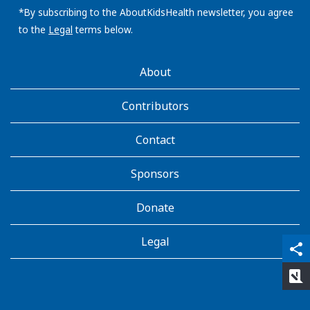
address:
*By subscribing to the AboutKidsHealth newsletter, you agree
to the
Legal
terms below.
AboutKidsHealth
About
Learn
More
Contributors
Contact
Sponsors
Donate
Legal
qr_code_scanner
content_copy
share
rate_review