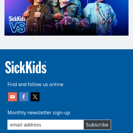
Find and follow us online
Monthly newsletter sign-up
enter
Subscribe
you
email