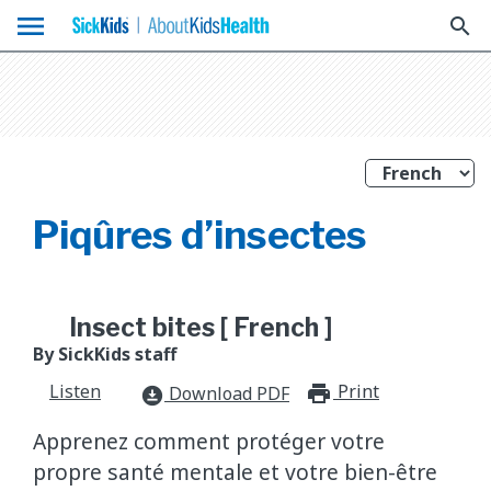
menu
search
Piqûres d’insectes
Insect bites [ French ]
By SickKids staff
Listen
Print
print_for
Download PDF
download_for_offline
Apprenez comment protéger votre
propre santé mentale et votre bien-être