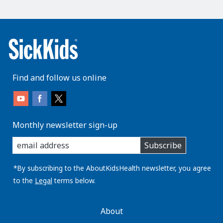
Find and follow us online
Monthly newsletter sign-up
enter
Subscribe
you
email
address:
*By subscribing to the AboutKidsHealth newsletter, you agree
to the
Legal
terms below.
AboutKidsHealth
About
Learn