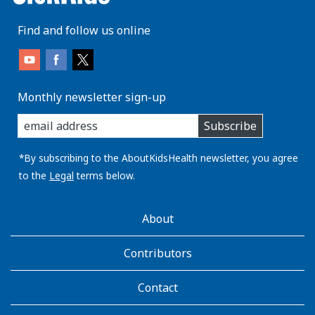
Find and follow us online
Monthly newsletter sign-up
enter
Subscribe
you
email
address:
*By subscribing to the AboutKidsHealth newsletter, you agree
to the
Legal
terms below.
AboutKidsHealth
About
Learn
More
Contributors
Contact