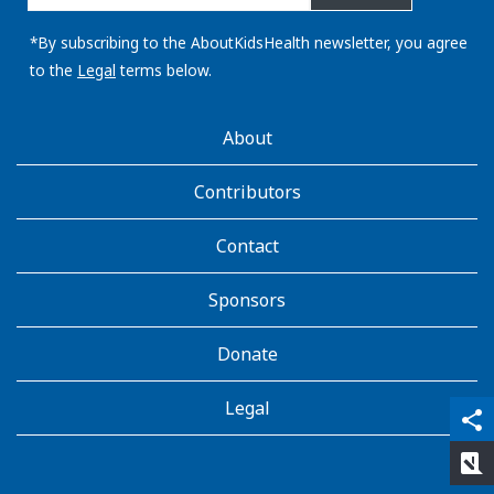
email
address:
*By subscribing to the AboutKidsHealth newsletter, you agree
to the
Legal
terms below.
AboutKidsHealth
About
Learn
More
Contributors
Contact
Sponsors
Donate
Legal
qr_code_scanner
content_copy
share
rate_review