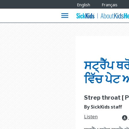
Site
English
Français
Languages
menu
ਸਟ੍ਰੈੱਪ ਥਰ
ਵਿੱਚ ਪੇਟ 
Strep throat [ P
By SickKids staff
Listen
download_for_offline