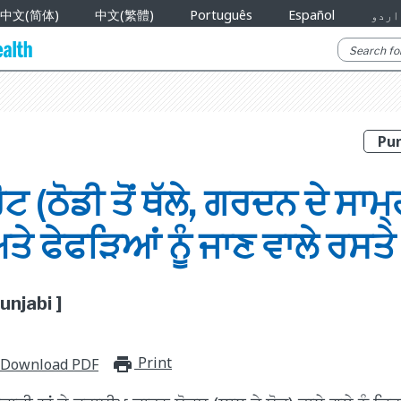
中文(简体)
中文(繁體)
Português
Español
اردو
ੋਟ (ਠੋਡੀ ਤੋਂ ਥੱਲੇ, ਗਰਦਨ ਦੇ ਸਾਮ੍ਹ
ਅਤੇ ਫੇਫੜਿਆਂ ਨੂੰ ਜਾਣ ਵਾਲੇ ਰਸਤੇ
unjabi ]
Print
print_for_offline
Download PDF