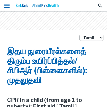
menu
search
இதய நுரையீரல்களைத்
திரும்ப உயிர்ப்பித்தல்/
சிபிஆர் (பிள்ளைகளில்):
முதலுதவி
CPR in a child (from age 1 to
puberty): First aid [ Tamil ]