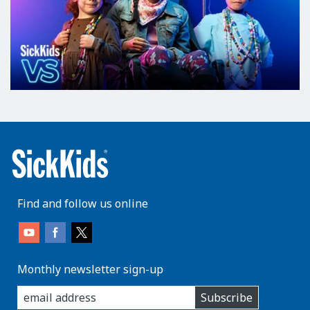
Find and follow us online
Monthly newsletter sign-up
enter
Subscribe
you