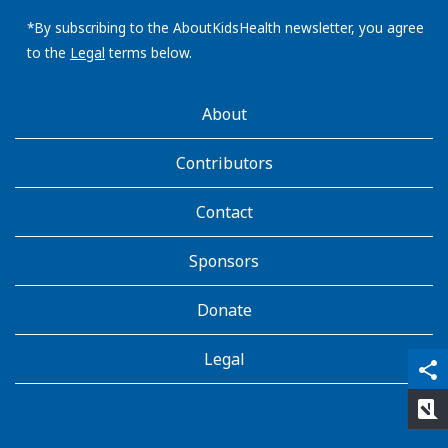
email
address:
*By subscribing to the AboutKidsHealth newsletter, you agree
to the
Legal
terms below.
AboutKidsHealth
About
Learn
More
Contributors
Contact
Sponsors
Donate
Legal
qr_code_scanner
content_copy
share
rate_review