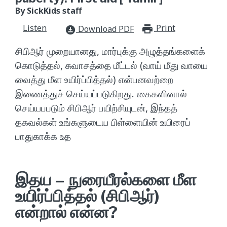
By SickKids staff
Listen
Print
print_for
Download PDF
download_for_offline
​சிபிஆர் முறையானது, மார்புக்கு அழுத்தங்களைக்
கொடுத்தல், சுவாசத்தை மீட்டல் (வாய் மீது வாயை
வைத்து மீள உயிர்ப்பித்தல்) என்பனவற்றை
இணைத்துச் செய்யப்படுகிறது. கைகளினால்
செய்யபபடும் சிபிஆர் பயிற்சியுடன், இந்தத்
தகவல்கள் உங்களுடைய பிள்ளையின் உயிரைப்
பாதுகாக்க உத
இதய – நுரையீரல்களை மீள
உயிர்ப்பித்தல் (சிபிஆர்)
என்றால் என்ன?