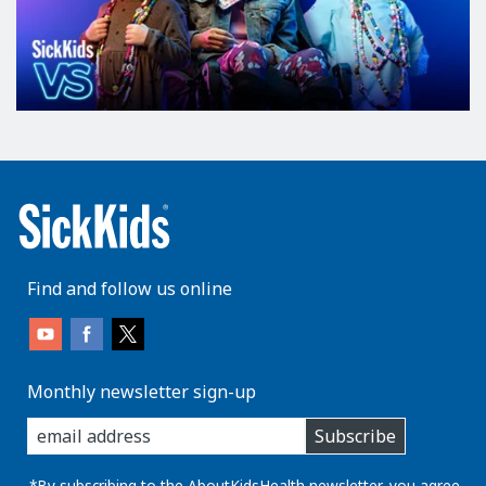
Find and follow us online
Monthly newsletter sign-up
enter
Subscribe
you
email
*By subscribing to the AboutKidsHealth newsletter, you agree