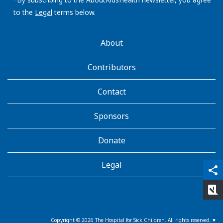
address:
to the
Legal
terms below.
AboutKidsHealth
About
Learn
More
Contributors
Contact
Sponsors
Donate
Legal
qr_code_scanner
content_copy
share
rate_review
Copyright ©
2026
The Hospital for Sick Children. All rights reserved. ♥