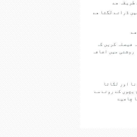
 طریقہ ھے
یں ڈرانے لگتا ھے
ھے
ہ فیصلہ کریں کہ
 روشنی میں اضافہ
نا اور لگاتا
 بچوں کے رونے سے
ا چاھیے