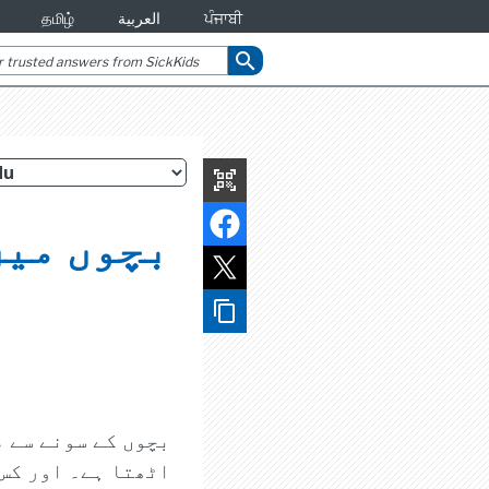
ਪੰਜਾਬੀ
العربية
தமிழ்
search
qr_code_scanner
بچوں میں
content_copy
بچوں کے سونے سے 
اٹھتا ہے۔ اور کس 