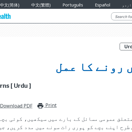
اردو
Español
Português
中文(繁體)
中文(简体)
 رونے کا عمل
ns [ Urdu ]
Print
print_for_offline
Download PDF
متعلق عمومی مسائل کے بارے میں سیکھیں، کوئی بچہ
طرح اپنے بچے کو پوری رات سونے میں مدد کریں، جی