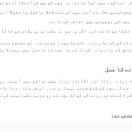
ہ اسے گود میں لیا جائے۔ یہ بچے کو چپ کرانےکا آذمودھ
ھوٹی سی جگہ سے آتے ہیں اس لئے کھلا ماحول یا جھولا انہ
 بچے کی بیچینی میں اضافہ کرتا ھے
تھکا ھوتا ھے اور اگر وہ سو نہ سکے تو پریشان ھو جاتا 
نے کی کم یا زیادہ تحریک پیدا ھوتی ھے۔ اس مضمون سے ی
علق کم یا زیادہ کرنا ھے یا بچے کے ماحول میں میوزک یا
نے کا عمل
ا زیادہ رونا اور لگاتار رونا بعض مواقع میں آہستہ رو
ھے کہ بچے کو کوئ شدید بیماری ھے ۔ اس طرح کا رونا عام
طرح کے شدید رونے کو کولک بچے کے رونے سے مکس نیئں کرن
Last upda