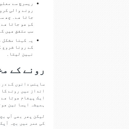
ریسرچ سے معلوم
رونے والی کرو 
جاتا ھے۔ چھ سے
کم ھو جاتا ھے۔
سب متفق ھیں کہ
یہ کہنا مشکل ھ
کے رونا شروع ک
نہین لیتا۔
رونے کے مخ
ساینس دانوں کے درمی
انداز میں رونے کا م
ایک پیغام ھوتا ھے 
ہمیشہ ایسا نین ھوت
لیکن پھر بھی آپ بچ
کی عمر میں بچہ آپک