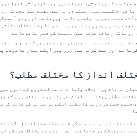
 ھوا ھے کہ پہلے تین مھینے میں بچہ ترقیاتی نمونے پر 
یا گراف کہتے ہیں۔ پہلے دو یا تین ہفتے میں بچے کا رو
 آٹھ ھفتے میں یہ بلندی تک جا پہچتا ھے اور پھر آہستگی
 کچھ دوسری ریسرچ رونے میں بلندی کا وقت مختلف بتاتی 
 رونے کا زیادہ عرصہ تین مھینے کی عمر تک ھوتا ھے
ے کہ پہلے تیں مھینے میں ھی بچہ کیوں روتا ھے، وہ بغیر
رتا ھے اور بند کرتا ھے۔ اور پھر آپکے پیار یا دودھ پلا
تلف انداز کا مختلف مطلب؟
ان اس بات پر احتلاف پایا جاتاھے کھ شروع کے دنوں میں
ختلف مطلب ہوتا ہے۔ لیکن اس بات پر سب متفق ہیں کھ بچے
، جیسے چیخ کر رونے کا مطلب اسکی پریشانی کو ظاہر کرتا
ا
ے کے رونے کی آواز سے اسکی ضرورت کا صحع اندازہ کر سکت
ے ساتھ منسلک ھو جاتا ھے۔ بچہ رونے کے مختلف طریقے است