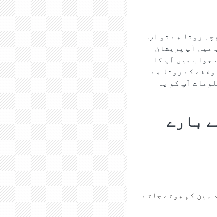
چہ روتا ھے تو آپ
 میں آپ پریشان
 جواب میں آپ کا
وقفے کے روتا ھے
لومات آپ کو یہ
ے بارے
 مین کم ھوتے جاتے