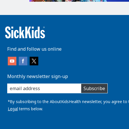
Find and follow us online
Monthly newsletter sign-up
enter
Subscribe
you
email
address:
*By subscribing to the AboutKidsHealth newsletter, you agree to 
Legal
terms below.