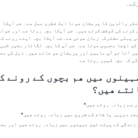
رکے۔
نکر والدین کا پریشان ھونا ایک فطری عمل ھے۔ جب آپکا ب
 کرنے کی کوشش کرتے ھیں۔ جب آپکا بچہ روتا ھے اور جواب
ی پہلی مشترکہ زبان ھوتی ھے۔جب آپکا بچہ اپنے رونے کے
کو اچھا محسوس ھوتا ھے۔ جب آپ کا بچہ لگاتار بغیر کسی 
ں آتا تو آپ مایوس اور پریشان ھو جاتے ھیں۔ ذیل کی مع
ی کہ بچہ کیوں روتا ھے
ہینوں میں ھم بچوں کے رونے ک
نتے ھیں؟
 سے زیادہ روتے ھیں*
عد دوپہر یا شام کے شروع میں زیادہ روتے ھیں*
زندگی کے پہلے تین مہینوں میں زیادہ روتے ھیں اور بعد