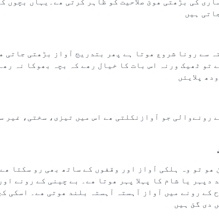
اری کی بڑھتی ھوئ صلاحیت کو ظاہر کرتی ھے۔یہاں بچوں کے
اتی ہیں
ہ سے رونا شروع ھوتا ہے پھر بتدریج آواز بڑھتی جاتی ھ
ے تو ٹھیک ورنہ اس بات کا خیال رھے کہ بچہ بھوکا نہ رھے
دھ پلایئں
ے رونےوالی جو آوازنکلتی ھے اس میں تیزی، سختی، غیر سر
ھو تو وہ ہلکی آواز اور وقفوں کے ساتھ بھی رو سکتا ھے
 دپہر یا شام کا پہلا پہر ھوتا ھے۔ بے چینی کے رونے اور
ح کے رونے میں آواز آہستہ آہستہ بلند ھوتی ھے۔ اسکی کچ
 دی گئ ہیں