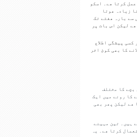
عمل کرتا ھے۔ اسکو
نا زیادہ ھوتا
 سے بارہ ھفتے تک
ھے لیکن اس بات پر
 کسی پیشگی اطلاع
نے کا بھی کوئ اثر
 بچے کا مختلف
 کا رونے میں ایک
 ھے لیکن پھر بھی
ے ہیں۔ تین مہینے
عمال کرتا ھے۔ یہ