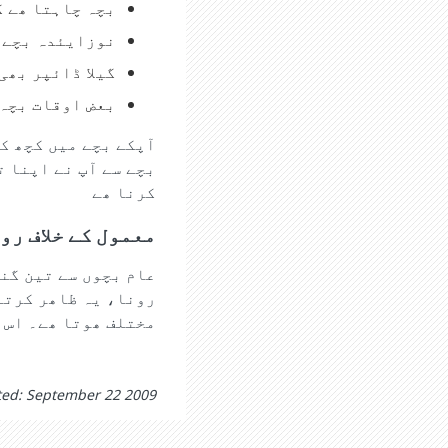
بچہ چاہتا ھے ک
نوزایئدہ بچے چ
گیلا ڈائپر بھی
بعض اوقات بچہ 
آپکے بچے میں کچھ کر
بچے سے آپ نے اپنا ت
کرنا ھے
معمول کے خلاف رو
عام بچوں سے تین گن
رونا، یہ ظاھر کرتا 
مختلف ھوتا ھے۔ اس 
ted: September 22 2009