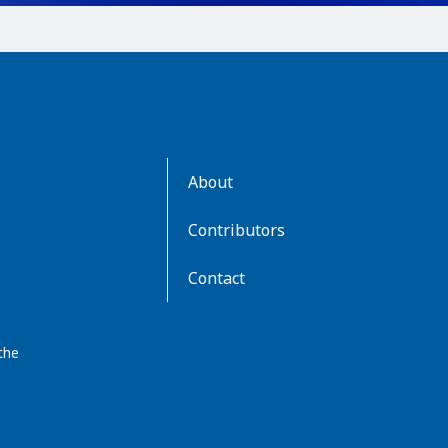
AboutKidsHealth
About
Learn
More
Contributors
Contact
the