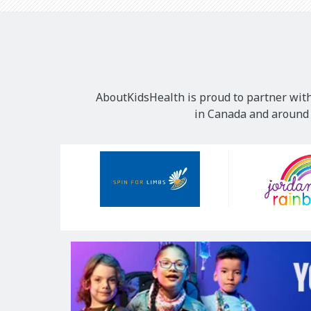
AboutKidsHealth is proud to partner with
in Canada and around t
Our
Sponsors