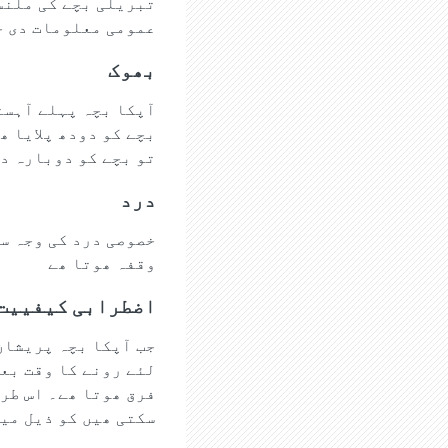
تبریلی بچے کی ملنس
عمومی معلومات دی ج
بھوک
آپکا بچہ پہلے آہست
بچے کو دودھ پلایا ھ
تو بچے کو دوبارہ دو
درد
خصوصی درد کی وجہ س
وقفہ ھوتا ھے
اضطرابی کیفییت
جب آپکا بچہ پریشان 
لئے رونے کا وقت بعد
فرق ھوتا ھے۔ اس طر
سکتی ھیں کو ذیل میں