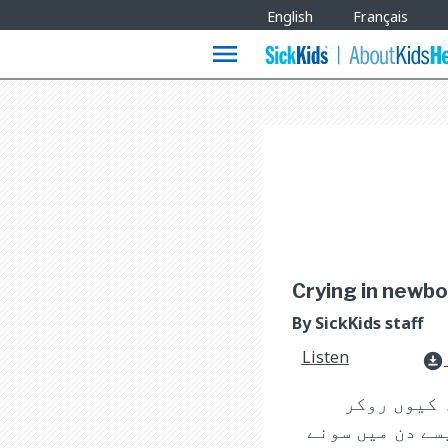
Site
English
Français
Languages
menu
Crying in newbor
By SickKids staff
Listen
download_for_offline
 کیوں روکر
سے دن میں سونے