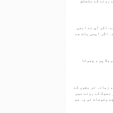
 رونے کے متعلق
ے۔اکر آپ نے ابھی
۔ اگر ایسی بات ھے
یلا پن ، چھوٹا
، زیادہ تر بچوں کے
 بھوک کے رونے میں
ھ وجوھات تو وہ ھو