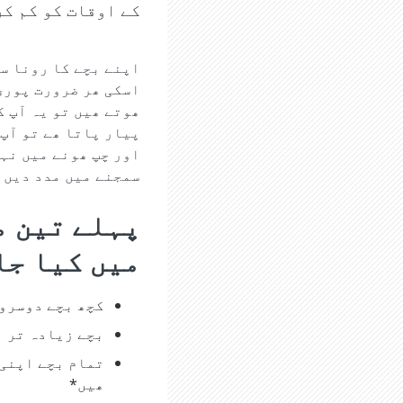
کے اوقات کو کم ک
اپنے بچے کا رونا س
اسکی ھر ضرورت پوری
ھوتے ھیں تو یہ آپ ک
پیار پاتا ھے تو آپ 
اور چپ ھونے میں نہی
سمجنے میں مدد دیں گ
پہلے تین م
میں کیا جا
کچھ بچے دوسروں
بچے زیادہ تر ب
تمام بچے اپنی 
ھیں*