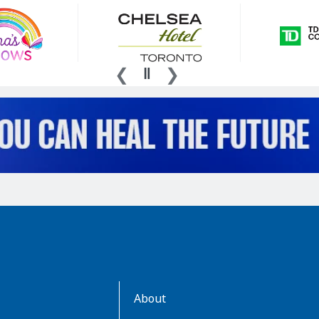
AboutKidsHealth
About
Learn