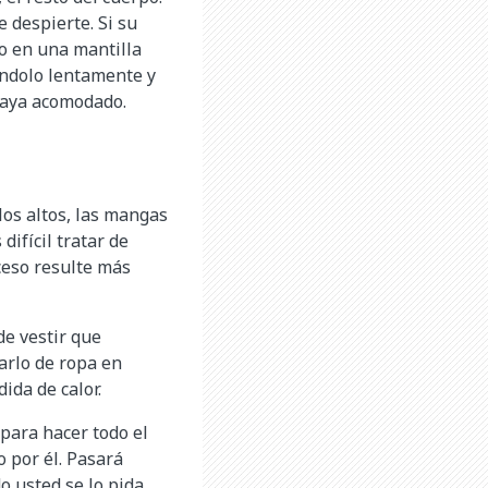
 despierte. Si su
lo en una mantilla
ándolo lentamente y
 haya acomodado.
los altos, las mangas
difícil tratar de
ceso resulte más
de vestir que
garlo de ropa en
ida de calor.
 para hacer todo el
o por él. Pasará
 usted se lo pida.