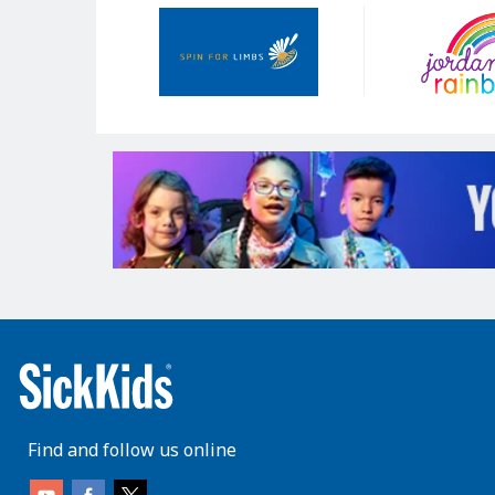
Our
Sponsors
Find and follow us online