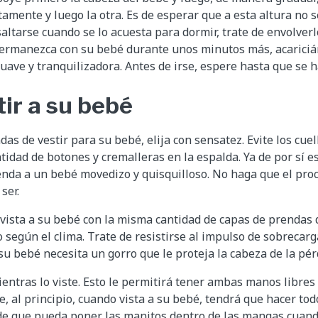
amente y luego la otra. Es de esperar que a esta altura no se
altarse cuando se lo acuesta para dormir, trate de envolver
 Permanezca con su bebé durante unos minutos más, acarici
uave y tranquilizadora. Antes de irse, espere hasta que se
ir a su bebé
s de vestir para su bebé, elija con sensatez. Evite los cuel
tidad de botones y cremalleras en la espalda. Ya de por sí es 
enda a un bebé movedizo y quisquilloso. No haga que el pro
ser.
 vista a su bebé con la misma cantidad de capas de prendas 
o según el clima. Trate de resistirse al impulso de sobrecar
su bebé necesita un gorro que le proteja la cabeza de la pérd
entras lo viste. Esto le permitirá tener ambas manos libres
, al principio, cuando vista a su bebé, tendrá que hacer tod
e que pueda poner las manitos dentro de las mangas cuando