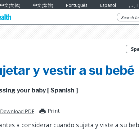
中文(简体)
中文(繁體)
Português
Español
اردو
etar y vestir a su bebé
sing your baby [ Spanish ]
Print
print_for_offline
Download PDF
ntes a considerar cuando sujeta y viste a su beb