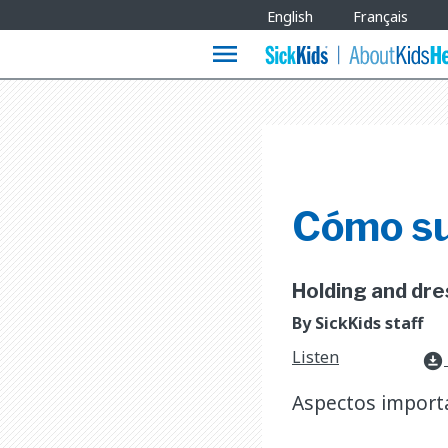
Site
English
Français
Languages
menu
Cómo suj
Holding and dres
By SickKids staff
Listen
download_for_offline
Aspectos importa