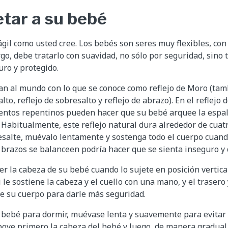
tar a su bebé
ágil como usted cree. Los bebés son seres muy flexibles, con
go, debe tratarlo con suavidad, no sólo por seguridad, sino
uro y protegido.
an al mundo con lo que se conoce como reflejo de Moro (ta
to, reflejo de sobresalto y reflejo de abrazo). En el reflejo 
entos repentinos pueden hacer que su bebé arquee la espald
e. Habitualmente, este reflejo natural dura alrededor de cuat
salte, muévalo lentamente y sostenga todo el cuerpo cuando
s brazos se balanceen podría hacer que se sienta inseguro y 
r la cabeza de su bebé cuando lo sujete en posición vertical
 le sostiene la cabeza y el cuello con una mano, y el trasero
 de su cuerpo para darle más seguridad.
 bebé para dormir, muévase lenta y suavemente para evitar 
poye primero la cabeza del bebé y luego, de manera gradual, 