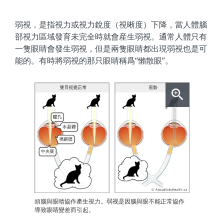
弱視，是指視力或視力銳度（視晰度）下降，當人體腦
部視力區域發育未完全時就會産生弱視。通常人體只有
一隻眼睛會發生弱視，但是兩隻眼睛都出現弱視也是可
能的。有時將弱視的那只眼睛稱爲“懶散眼”。
頭腦與眼睛協作產生視力。弱视是因腦與眼不能正常協作
導致眼睛變差而引起。