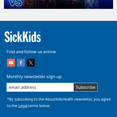
Find and follow us online
Monthly newsletter sign-up
enter
Subscribe
you
email
address:
*By subscribing to the AboutKidsHealth newsletter, you agree
to the
Legal
terms below.