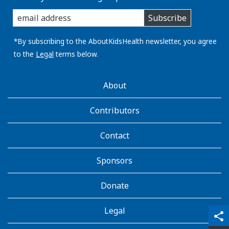
enter
Subscribe
you
email
address:
*By subscribing to the AboutKidsHealth newsletter, you agree
to the
Legal
terms below.
AboutKidsHealth
About
Learn
More
Contributors
Contact
Sponsors
Donate
Legal
qr_code_scanner
content_copy
share