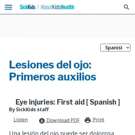
menu
search
Lesiones del ojo:
Primeros auxilios
Eye injuries: First aid [ Spanish ]
By SickKids staff
Listen
Print
print_for
Download PDF
download_for_offline
Una lesión del ojo puede ser dolorosa