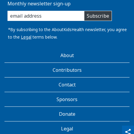
Monthly newsletter sign-up
enter
Subscribe
you
email
address:
*By subscribing to the AboutKidsHealth newsletter, you agree
to the
Legal
terms below.
AboutKidsHealth
About
Learn
More
Contributors
Contact
Sponsors
Donate
Legal
qr_code_scanner
content_copy
share