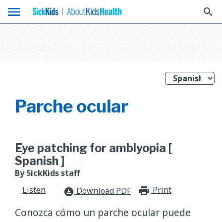
menu
search
Parche ocular
Eye patching for amblyopia [
Spanish ]
By SickKids staff
Listen
Print
print_for
Download PDF
download_for_offline
Conozca cómo un parche ocular puede