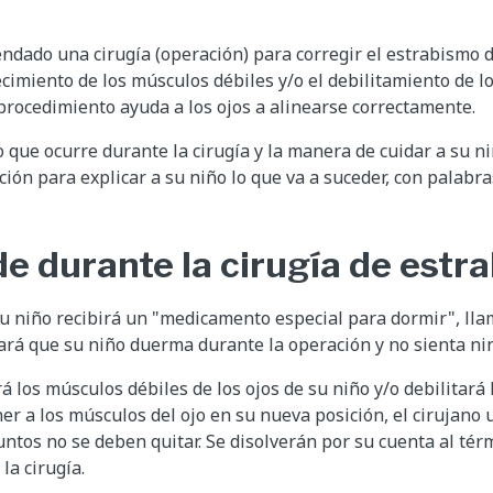
dado una cirugía (operación) para corregir el estrabismo de
lecimiento de los músculos débiles y/o el debilitamiento de 
e procedimiento ayuda a los ojos a alinearse correctamente.
lo que ocurre durante la cirugía y la manera de cuidar a su n
ación para explicar a su niño lo que va a suceder, con palab
e durante la cirugía de estr
 su niño recibirá un "medicamento especial para dormir", ll
ará que su niño duerma durante la operación y no sienta nin
rá los músculos débiles de los ojos de su niño y/o debilitar
er a los músculos del ojo en su nueva posición, el cirujano 
untos no se deben quitar. Se disolverán por su cuenta al tér
a cirugía.