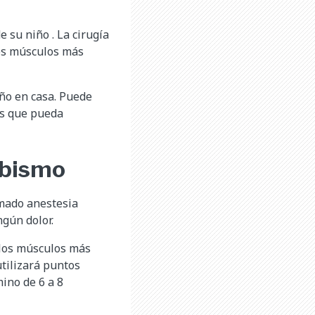
 su niño . La cirugía
los músculos más
iño en casa. Puede
ras que pueda
abismo
amado anestesia
gún dolor.
á los músculos más
utilizará puntos
mino de 6 a 8