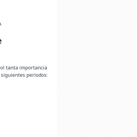
.
e
rol tanta importancia
s siguientes períodos: