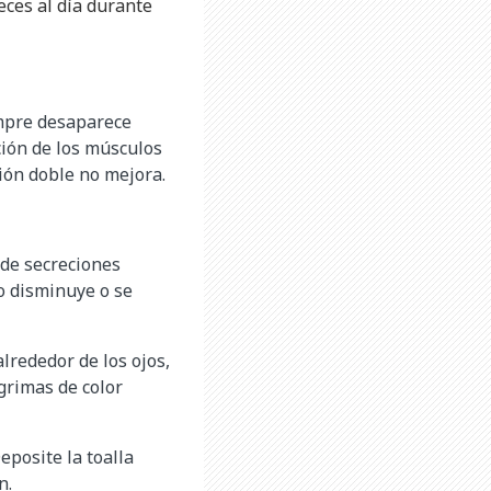
eces al día durante
empre desaparece
ción de los músculos
sión doble no mejora.
 de secreciones
no disminuye o se
lrededor de los ojos,
grimas de color
eposite la toalla
n.