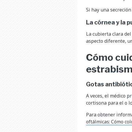
Si hay una secreción 
La córnea y la 
La cubierta clara de
aspecto diferente, un
Cómo cuid
estrabis
Gotas antibióti
A veces, el médico p
cortisona para el o l
Para obtener informa
oftálmicas: Cómo col