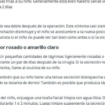
as frías a su niño. Generalmente está bien hacerlo varias v
a 2 días
ño vea doble después de la operación. Este síntoma casi si
nchazón disminuye y el niño se acostumbre a la nueva posi
ulista si el niño no puede ver tan bien como antes o si la vi
or rosado o amarillo claro
cir pequeñas cantidades de lágrimas ligeramente rosadas o
rante un par de días después de la cirugía. Si la secreción 
enta, llame al oculista de su niño.
mbién que su niño tiene una tenue secreción blanquecina a
 se levanta de dormir. También es posible que produzca lá
 del niño, enjuague una toalla facial limpia con agua tibia. D
s durante 1 ó 2 minutos. Luego limpie suavemente la secreció