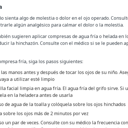
a
o sienta algo de molestia o dolor en el ojo operado. Consult
rarle algún analgésico para calmar el dolor o la molestia.
ién sugieren aplicar compresas de agua fría o helada en l
ucir la hinchazón. Consulte con el médico si se le pueden a
mpresa fría, siga los pasos siguientes:
las manos antes y después de tocar los ojos de su niño. As
vaya a utilizar esté limpio
a facial limpia en agua fría. El agua fría del grifo sirve. Si 
íela en la heladera antes de usarla
so de agua de la toalla y colóquela sobre los ojos hinchados
la sobre los ojos más de 2 minutos por vez
so un par de veces. Consulte con su médico la frecuencia co