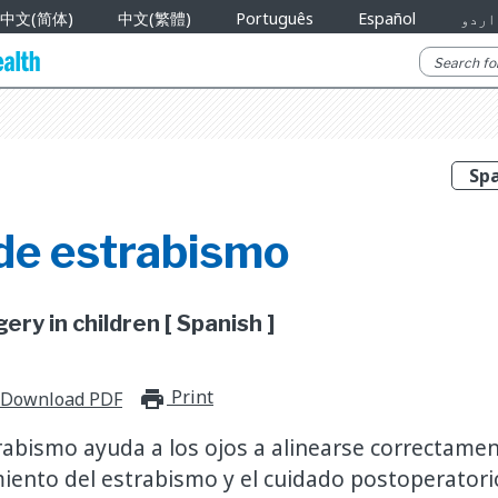
中文(简体)
中文(繁體)
Português
Español
اردو
 de estrabismo
ry in children [ Spanish ]
Print
print_for_offline
Download PDF
trabismo ayuda a los ojos a alinearse correctame
miento del estrabismo y el cuidado postoperatori