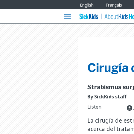
Site
English
Français
Languages
menu
Cirugía
Strabismus surge
By SickKids staff
Listen
download_for_offline
La cirugía de es
acerca del trata