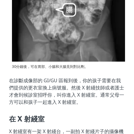
30分鐘後，可在胃部、小腸和大腸見到對比劑。
在診斷成像部的 GI/GU 區報到後，你的孩子需要在我
們提供的更衣室換上病號服。然後 X 射綫技師或者護士
才會到候診室招呼你，叫你進入 X 射綫室。通常父母一
方可以和孩子一起進入 X 射綫室。
在 X 射綫室
X 射綫室有一架 X 射綫台，一副拍 X 射綫片子的攝像機