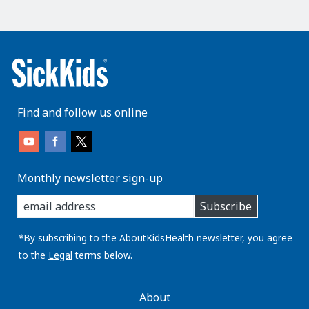
Find and follow us online
Monthly newsletter sign-up
enter
Subscribe
you
email
address:
*By subscribing to the AboutKidsHealth newsletter, you agree
to the
Legal
terms below.
AboutKidsHealth
About
Learn