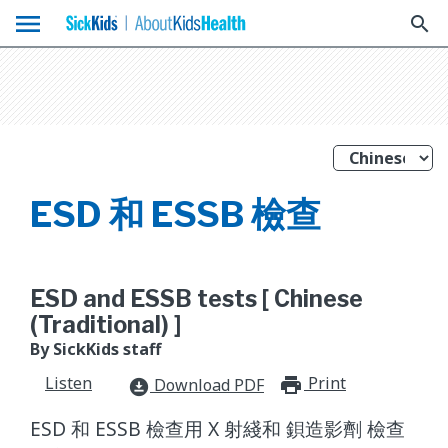
menu
search
ESD 和 ESSB 檢查
ESD and ESSB tests [ Chinese
(Traditional) ]
By SickKids staff
Listen
Print
print_for
Download PDF
download_for_offline
ESD 和 ESSB 檢查用 X 射綫和 鋇造影劑 檢查