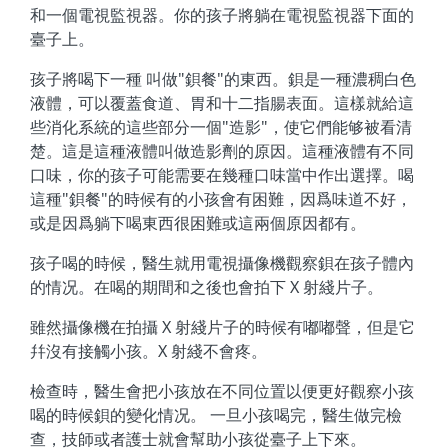
和一個電視監視器。你的孩子將躺在電視監視器下面的
臺子上。
孩子將喝下一種 叫做"鋇餐"的東西。鋇是一種濃稠白色
液體，可以覆蓋食道、胃和十二指腸表面。這樣就給這
些消化系統的這些部分一個"造影"，使它們能够被看清
楚。這是這種液體叫做造影劑的原因。這種液體有不同
口味，你的孩子可能需要在幾種口味當中作出選擇。喝
這種"鋇餐"的時候有的小孩會有困難，因爲味道不好，
或是因爲躺下喝東西很困難或這兩個原因都有。
孩子喝的時候，醫生就用電視攝像機觀察鋇在孩子體內
的情况。在喝的期間和之後也會拍下 X 射綫片子。
雖然攝像機在拍攝 X 射綫片子的時候有嘟嘟聲，但是它
幷沒有接觸小孩。X 射綫不會疼。
檢查時，醫生會把小孩放在不同位置以便更好觀察小孩
喝的時候鋇的變化情况。 一旦小孩喝完，醫生做完檢
查，技師或者護士就會幫助小孩從臺子上下來。