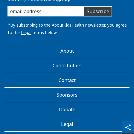
enter
Subscribe
you
email
address:
*By subscribing to the AboutKidsHealth newsletter, you agree
to the
Legal
terms below.
AboutKidsHealth
About
Learn
More
Contributors
Contact
Sponsors
Donate
Legal
qr_code_scanner
content_copy
share