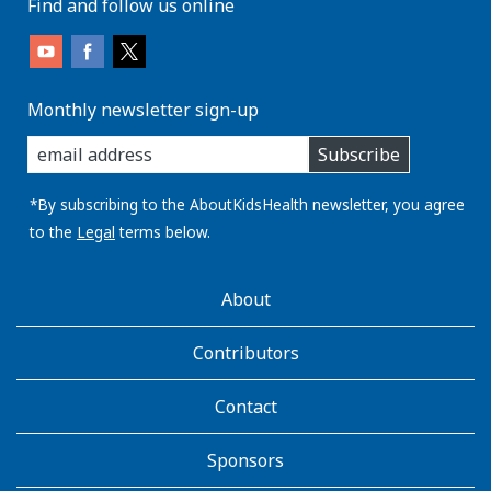
Find and follow us online
Monthly newsletter sign-up
enter
Subscribe
you
email
address:
*By subscribing to the AboutKidsHealth newsletter, you agree
to the
Legal
terms below.
AboutKidsHealth
About
Learn
More
Contributors
Contact
Sponsors