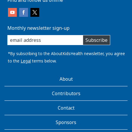
Monthly newsletter sign-up
enter
Subscribe
you
email
address:
*By subscribing to the AboutKidsHealth newsletter, you agree
to the
Legal
terms below.
AboutKidsHealth
About
Learn
More
Contributors
Contact
Sponsors