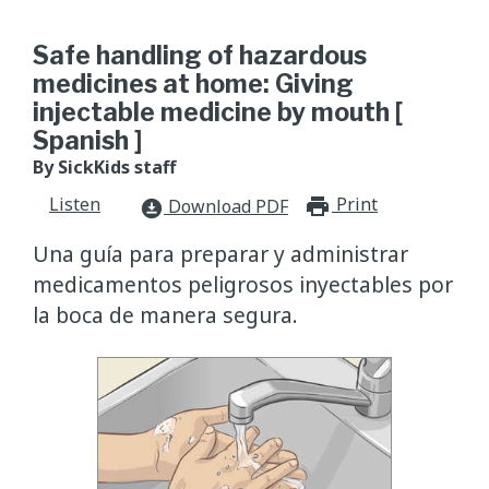
Safe handling of hazardous
medicines at home: Giving
injectable medicine by mouth [
Spanish ]
By SickKids staff
Listen
Print
print_for
Download PDF
download_for_offline
Una guía para preparar y administrar
medicamentos peligrosos inyectables por
la boca de manera segura.