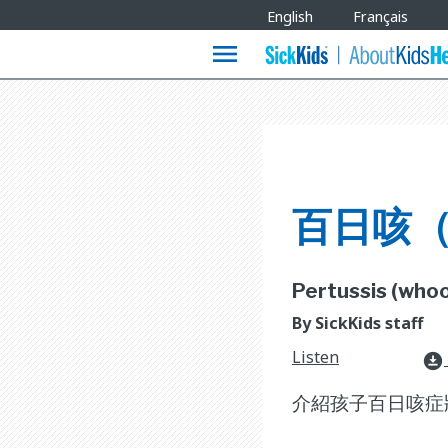
Site
English
Français
Languages
menu
百日咳
Pertussis (whoop
By SickKids staff
Listen
download_for_offline
介紹孩子百日咳症