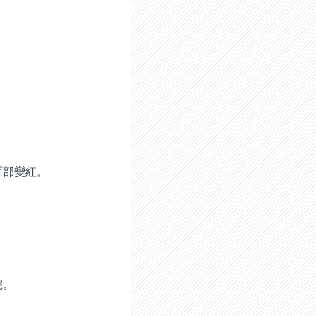
面部變紅。
院。