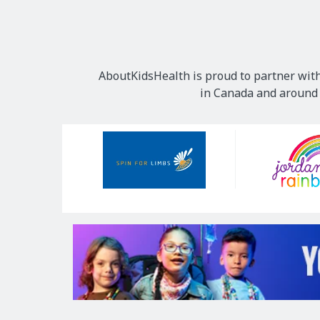
AboutKidsHealth is proud to partner with
in Canada and around t
Our
Sponsors