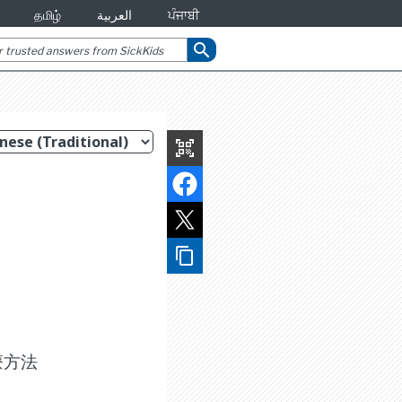
தமிழ்
العربية
ਪੰਜਾਬੀ
search
qr_code_scanner
content_copy
療方法