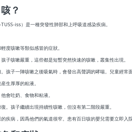
日咳？
-TUSS-iss）是一種突發性肺部和上呼吸道感染疾病。
和輕度咳嗽等類似感冒的症狀。
。孩子咳嗽嚴重，這些都是短暫突然快速的咳嗽，叢集性出現。
難。孩子一陣咳嗽之後吸氣時，會發出高聲調的哮喘。兒童經常
嚨産生厚厚的粘液。
。他會吐奶、食物和粘液。
康復。孩子繼續出現持續性咳嗽，但沒有第二階段嚴重。
重的疾病，因爲他們的氣道很窄。患有百日咳的嬰兒需要立即入