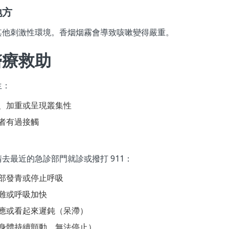
地方
其他刺激性環境。香烟烟霧會導致咳嗽變得嚴重。
醫療救助
生：
、加重或呈現叢集性
者有過接觸
去最近的急診部門就診或撥打 911：
部發青或停止呼吸
難或呼吸加快
應或看起來遲鈍（呆滯）
身體持續顫動，無法停止）