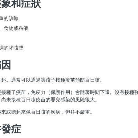
迹象和症狀
重的咳嗽
、食物或粘液
調的哮咳聲
病因
引起。通常可以通過讓孩子接種疫苗預防百日咳。
經接種了疫苗，免疫力（保護作用）會隨著時間下降。沒有接種
。尚未接種百日咳疫苗的嬰兒感染的風險很大。
起來或聽起來像百日咳的疾病，但幷不嚴重。
幷發症