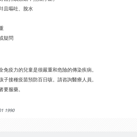
幷且嘔吐、脫水
重
或疑問
全免疫力的兒童是很嚴重和危險的傳染疾病。
孩子接種疫苗預防百日咳。請咨詢醫療人員。
者要服藥。
01 1990