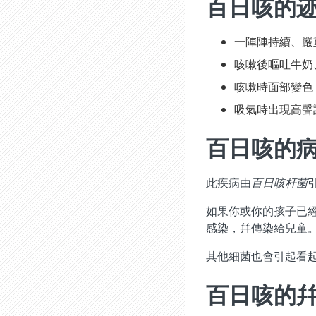
百日咳的
一陣陣持續、嚴
咳嗽後嘔吐牛奶
咳嗽時面部變色
吸氣時出現高聲
百日咳的
此疾病由
百日咳杆菌
如果你或你的孩子已
感染，幷傳染給兒童
其他細菌也會引起看
百日咳的