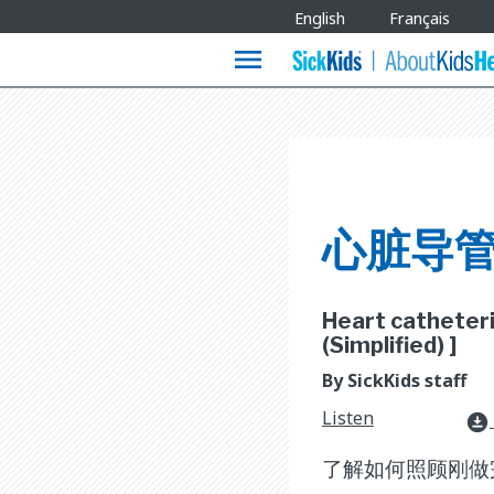
Site
English
Français
Languages
menu
心脏导
Heart catheteri
(Simplified) ]
By SickKids staff
Listen
download_for_offline
了解如何照顾刚做