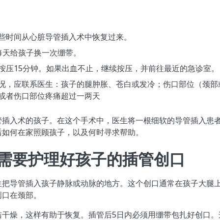
些时间从心脏导管插入术中恢复过来。
每天给孩子换一次绷带。
按压15分钟。如果出血不止，继续按压，并前往最近的急诊室。
况，应联系医生：孩子的腿肿胀、苍白或发冷；伤口部位（颈部
或者伤口部位疼痛超过一两天
管插入术的孩子。在这个手术中，医生将一根细软的导管插入患
后如何在家照顾孩子，以及何时寻求帮助。
内需要护理好孩子的插管创口
生把导管插入孩子静脉或动脉的地方。这个创口通常在孩子大腿
创口在颈部。
洁干燥，这样有助于恢复。插管后5日内必须用绷带包扎好创口。