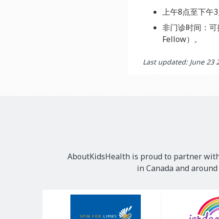
上午8点至下午3点
非门诊时间：可拨打
Fellow）。
Last updated: June 23 
AboutKidsHealth is proud to partner with
in Canada and around t
Our
Sponsors