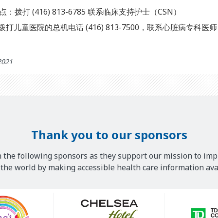
：拨打 (416) 813-6785 联系临床支持护士（CSN）
儿童医院的总机电话 (416) 813-7500，联系心脏病专科医师（Ca
2021
Thank you to our sponsors
 the following sponsors as they support our mission to imp
he world by making accessible health care information avai