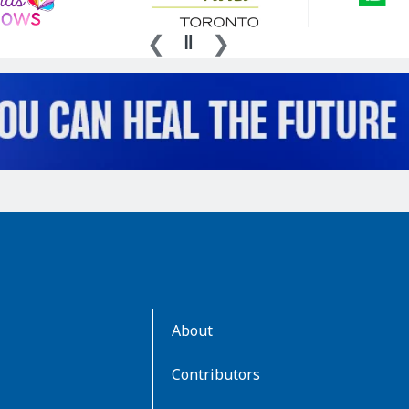
AboutKidsHealth
About
Learn
More
Contributors