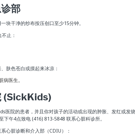
急诊部
一块干净的纱布按压创口至少15分钟。
血不止：
胀、肤色苍白或摸起来冰凉：
脏病医生。
SickKids)
kKids医院的患者，并且你对孩子的活动或出现的肿胀、发红或发
午4点致电 (416) 813-5848 联系心脏科诊所。
系心脏诊断和介入部（CDIU）：