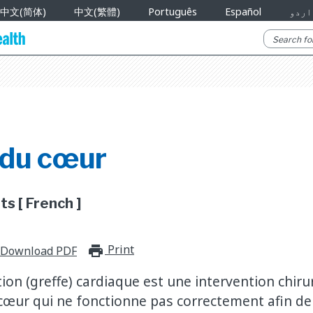
中文(简体)
中文(繁體)
Português
Español
اردو
 du cœur
s [ French ]
Print
print_for_offline
Download PDF
on (greffe) cardiaque est une intervention chirur
cœur qui ne fonctionne pas correctement afin de