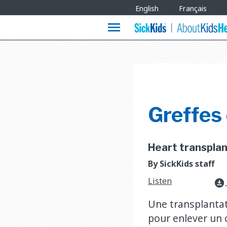
Site
English
Français
Languages
menu
Greffes
Heart transplant
By SickKids staff
Listen
download_for_offline
Une transplantati
pour enlever un 