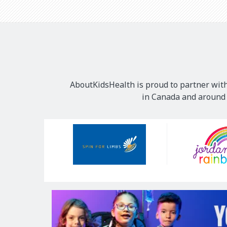
AboutKidsHealth is proud to partner with
in Canada and around t
Our
Sponsors