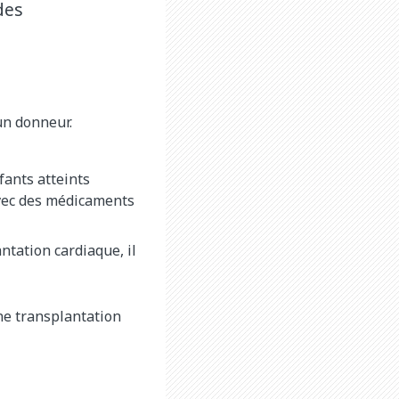
des
un donneur.
fants atteints
avec des médicaments
ntation cardiaque, il
une transplantation