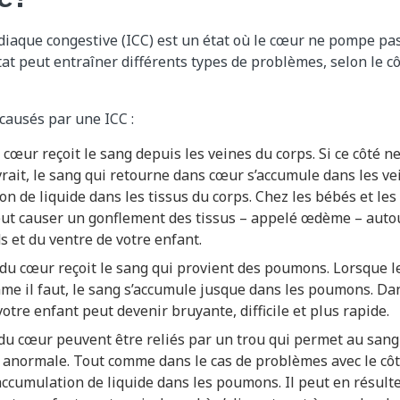
diaque congestive (ICC) est un état où le cœur ne pompe pas
 état peut entraîner différents types de problèmes, selon le c
causés par une ICC :
u cœur reçoit le sang depuis les veines du corps. Si ce côté 
evrait, le sang qui retourne dans cœur s’accumule dans les vei
n de liquide dans les tissus du corps. Chez les bébés et les
eut causer un gonflement des tissus – appelé œdème – auto
s et du ventre de votre enfant.
du cœur reçoit le sang qui provient des poumons. Lorsque l
 il faut, le sang s’accumule jusque dans les poumons. Dans
votre enfant peut devenir bruyante, difficile et plus rapide.
du cœur peuvent être reliés par un trou qui permet au sang 
n anormale. Tout comme dans le cas de problèmes avec le côt
ccumulation de liquide dans les poumons. Il peut en résult