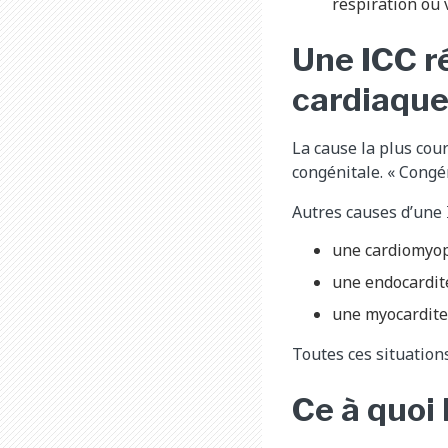
respiration ou 
Une ICC r
cardiaque
La cause la plus cou
congénitale. « Congé
Autres causes d’une 
une cardiomyop
une endocardite
une myocardite,
Toutes ces situation
Ce à quoi 