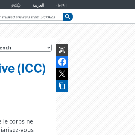
தமிழ்
العربية
ਪੰਜਾਬੀ
search
qr_code_scanner
ve (ICC)
content_copy
e le corps ne
iarisez-vous