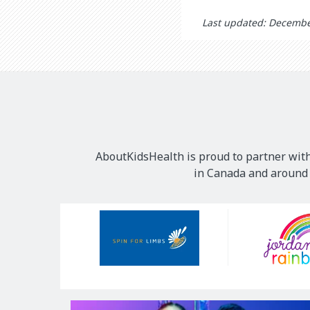
Last updated: Decembe
AboutKidsHealth is proud to partner with
in Canada and around t
Our
Sponsors