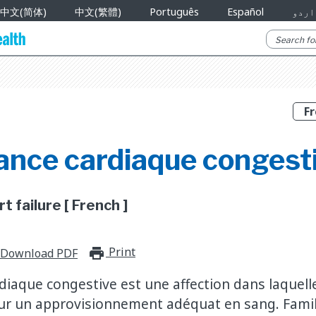
中文(简体)
中文(繁體)
Português
Español
اردو
ance cardiaque congesti
 failure [ French ]
Print
print_for_offline
Download PDF
rdiaque congestive est une affection dans laquell
ur un approvisionnement adéquat en sang. Famil