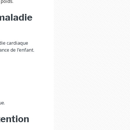
 poids.
maladie
die cardiaque
nce de l’enfant.
ue.
tention