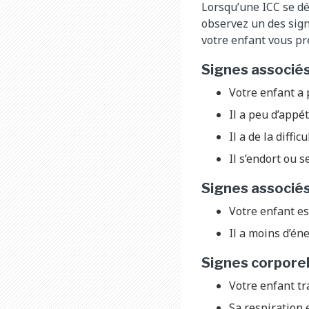
Lorsqu’une ICC se dé
observez un des sig
votre enfant vous pr
Signes associés
Votre enfant a 
Il a peu d’appé
Il a de la diffi
Il s’endort ou s
Signes associés 
Votre enfant es
Il a moins d’én
Signes corpore
Votre enfant tr
Sa respiration e