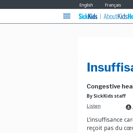
Site
English
Français
Languages
menu
Insuffis
Congestive heart
By SickKids staff
Listen
download_for_offline
L’insuffisance ca
reçoit pas du cœ