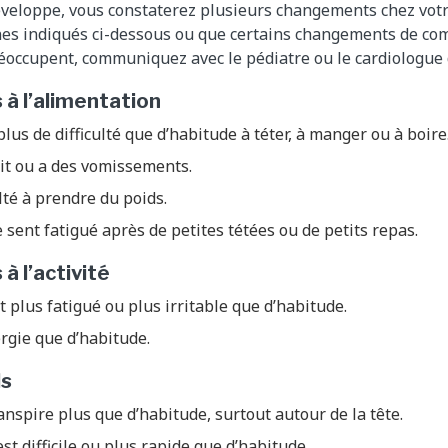
veloppe, vous constaterez plusieurs changements chez votr
nes indiqués ci-dessous ou que certains changements de c
éoccupent, communiquez avec le pédiatre ou le cardiologue 
 à l’alimentation
plus de difficulté que d’habitude à téter, à manger ou à boire
tit ou a des vomissements.
culté à prendre du poids.
e sent fatigué après de petites tétées ou de petits repas.
à l’activité
t plus fatigué ou plus irritable que d’habitude.
ergie que d’habitude.
ls
anspire plus que d’habitude, surtout autour de la tête.
st difficile ou plus rapide que d’habitude.