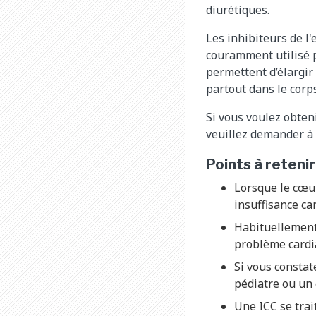
diurétiques.
Les inhibiteurs de l
couramment utilisé p
permettent d’élargir
partout dans le corps
Si vous voulez obten
veuillez demander à 
Points à retenir
Lorsque le cœu
insuffisance ca
Habituellement,
problème cardi
Si vous consta
pédiatre ou un 
Une ICC se trai