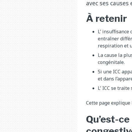
avec ses causes 
À retenir
L’ insuffisance
entraîner diff
respiration et 
La cause la plu
congénitale.
Si une ICC appa
et dans l’appar
L’ ICC se traite
Cette page explique 
Qu’est-ce
congestiv