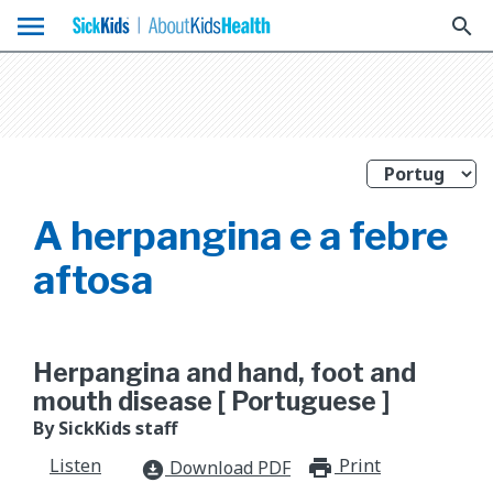
menu
search
A herpangina e a febre
aftosa
Herpangina and hand, foot and
mouth disease [ Portuguese ]
By SickKids staff
Listen
Print
print_for
Download PDF
download_for_offline