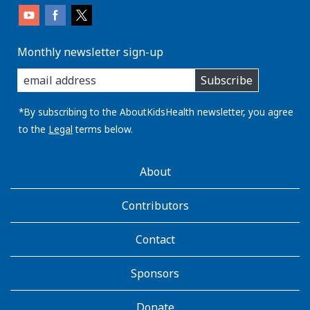
Monthly newsletter sign-up
enter
Subscribe
you
email
address:
*By subscribing to the AboutKidsHealth newsletter, you agree
to the
Legal
terms below.
AboutKidsHealth
About
Learn
More
Contributors
Contact
Sponsors
Donate