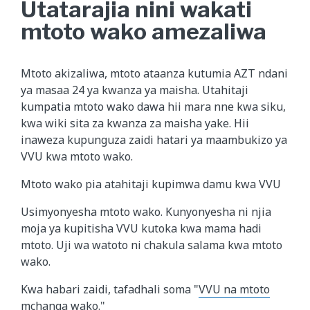
Utatarajia nini wakati
mtoto wako amezaliwa
Mtoto akizaliwa, mtoto ataanza kutumia AZT ndani
ya masaa 24 ya kwanza ya maisha. Utahitaji
kumpatia mtoto wako dawa hii mara nne kwa siku,
kwa wiki sita za kwanza za maisha yake. Hii
inaweza kupunguza zaidi hatari ya maambukizo ya
VVU kwa mtoto wako.
Mtoto wako pia atahitaji kupimwa damu kwa VVU
Usimyonyesha mtoto wako. Kunyonyesha ni njia
moja ya kupitisha VVU kutoka kwa mama hadi
mtoto. Uji wa watoto ni chakula salama kwa mtoto
wako.
Kwa habari zaidi, tafadhali soma "
VVU na mtoto
mchanga wako
."