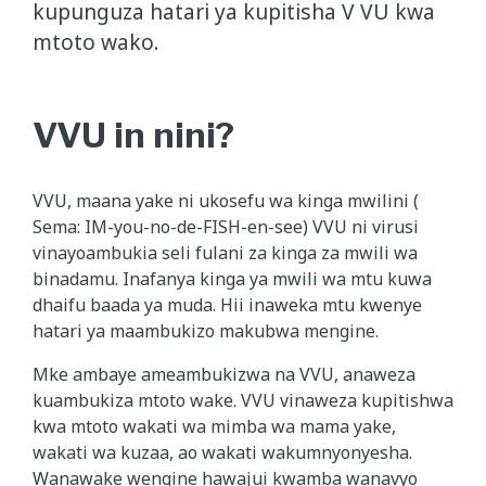
kupunguza hatari ya kupitisha V VU kwa
mtoto wako.
VVU in nini?
VVU, maana yak​e ni ukosefu wa kinga mwilini (
Sema: IM-you-no-de-FISH-en-see) VVU ni virusi
vinayoambukia seli fulani za kinga za mwili wa
binadamu. Inafanya kinga ya mwili wa mtu kuwa
dhaifu baada ya muda. Hii inaweka mtu kwenye
hatari ya maambukizo makubwa mengine.
Mke ambaye ameambukizwa na VVU, anaweza
kuambukiza mtoto wake. VVU vinaweza kupitishwa
kwa mtoto wakati wa mimba wa mama yake,
wakati wa kuzaa, ao wakati wakumnyonyesha.
Wanawake wengine hawajui kwamba wanavyo