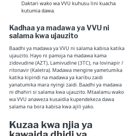
Daktari wako wa VVU kuhusu lini kuacha
kutumia dawa.
Kadhaa ya madawa ya VVU ni
salama kwa ujauzito
Baadhi ya madawa ya VVU ni salama kabisa katika
ujauzito. Hayo ni pamoja na madawa kama
zidovudine (AZT), Lamivudine (3TC), na lovinapir /
ritonavir (Kaletra). Madawa mengine yametumika
katika kipindi na madawa ya karibu zaidi
yanatumika mara nyingi zaidi. Baadhi ya madawa
ni dhahiri si salama kwa ujauzito. Mtaalamu wako
wa VVU anaweza kusaidia kupendekeza dawa
salama na bora kabisa kwa ajili yako.
Kuzaa kwa njia ya
kawaida dhidi ya