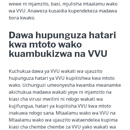
wewe ni mjamzito, basi, mjulisha mtaalamu wako
wa VVU. Anaweza kusaidia kupendekeza madawa
bora kwako.
Dawa hupunguza hatari
kwa mtoto wako
kuambukizwa na VVU
Kuchukua dawa ya VVU wakati wa ujauzito
hupunguza hatari ya VVU kupitishwa kwa mtoto
wako. Uchunguzi umeonyesha kwamba mwanamke
akichukua madawa wakati yeye ni mjamzito na
kiasi cha virusi mwilini ni ndogo wakati wa
kujifungua, hatari ya kupitisha VVU kwa mtoto
inakuwa ndogo sana. Mtaalamu wako wa VVU na
Mtaalamu wako wa ujauzito wataendelea kupima
kiasi cha chembe chembe za VVU yako wakati wa