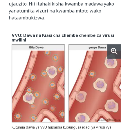
ujauzito. Hii itahakikisha kwamba madawa yako
yanatumika vizuri na kwamba mtoto wako
hataambukizwa.
VVU: Dawa na Kiasi cha chembe chembe za virusi
mwilini
Kutumia dawa ya VVU husaidia kupunguza idadi ya virusi vya