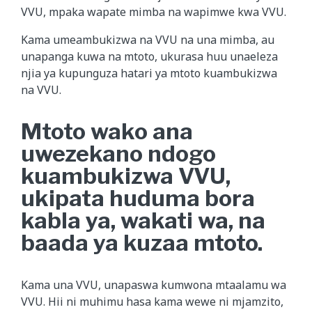
VVU, mpaka wapate mimba na wapimwe kwa VVU.
Kama umeambukizwa na VVU na una mimba, au
unapanga kuwa na mtoto, ukurasa huu unaeleza
njia ya kupunguza hatari ya mtoto kuambukizwa
na VVU.
Mtoto wako ana
uwezekano ndogo
kuambukizwa VVU,
ukipata huduma bora
kabla ya, wakati wa, na
baada ya kuzaa mtoto.
Kama una VVU, unapaswa kumwona mtaalamu wa
VVU. Hii ni muhimu hasa kama wewe ni mjamzito,