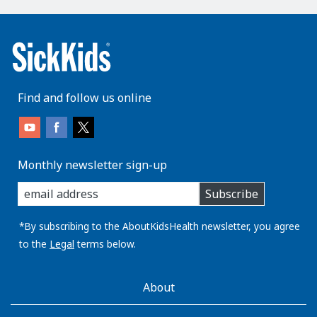
Find and follow us online
Monthly newsletter sign-up
enter
Subscribe
you
email
address:
*By subscribing to the AboutKidsHealth newsletter, you agree
to the
Legal
terms below.
AboutKidsHealth
About
Learn
More