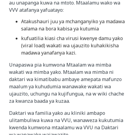
au unapanga kuwa na mtoto. Mtaalamu wako wa
VVV atafanya yafuatayo:
Atakushauri juu ya mchanganyiko ya madawa
salama na bora kabisa ya kutumia
kufuatilia kiasi cha virusi kwenye damu yako
(viral load) wakati wa ujauzito kuhakikisha
madawa yanafanya kazi.
Unapaswa pia kumwona Mtaalam wa mimba
wakati wa mimba yako. Mtaalam wa mimba ni
daktari wa kimatibabu ambaye amepata mafunzo
maalum ya kuhudumia wanawake wakati wa
ujauzito, uchungu na kujifungua, na w wiki chache
za kwanza baada ya kuzaa.
Daktari wa familia yako au kliniki ambapo
ulitambuliwa kuwa na VVU, wanaweza kukutumia
kwenda kumwona mtaalamu wa VVU na Daktari
wa wanawake wajawazito.