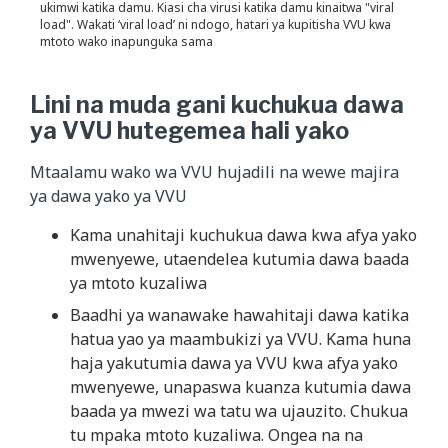
ukimwi katika damu. Kiasi cha virusi katika damu kinaitwa "viral
load". Wakati ‘viral load’ ni ndogo, hatari ya kupitisha VVU kwa
mtoto wako inapunguka sama
Lini na muda gani kuchukua dawa
ya VVU hutegemea hali yako
Mtaalamu wako wa VVU hujadili na wewe majira
ya dawa yako ya VVU
Kama unahitaji kuchukua dawa kwa afya yako
mwenyewe, utaendelea kutumia dawa baada
ya mtoto kuzaliwa
Baadhi ya wanawake hawahitaji dawa katika
hatua yao ya maambukizi ya VVU. Kama huna
haja yakutumia dawa ya VVU kwa afya yako
mwenyewe, unapaswa kuanza kutumia dawa
baada ya mwezi wa tatu wa ujauzito. Chukua
tu mpaka mtoto kuzaliwa. Ongea na na