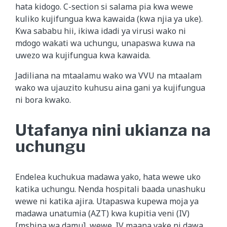
hata kidogo. C-section si salama pia kwa wewe
kuliko kujifungua kwa kawaida (kwa njia ya uke).
Kwa sababu hii, ikiwa idadi ya virusi wako ni
mdogo wakati wa uchungu, unapaswa kuwa na
uwezo wa kujifungua kwa kawaida.
Jadiliana na mtaalamu wako wa VVU na mtaalam
wako wa ujauzito kuhusu aina gani ya kujifungua
ni bora kwako.
Utafanya nini ukianza na
uchungu
Endelea kuchukua madawa yako, hata wewe uko
katika uchungu. Nenda hospitali baada unashuku
wewe ni katika ajira. Utapaswa kupewa moja ya
madawa unatumia (AZT) kwa kupitia veni (IV)
[mshipa wa damu], wewe. IV maana yake ni dawa