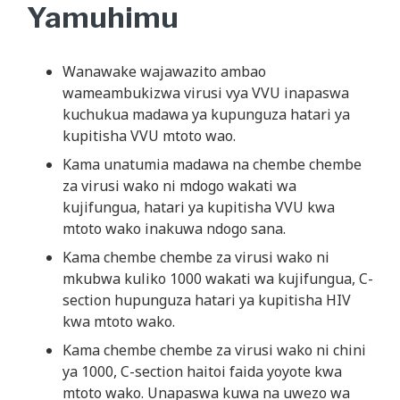
Yamuhimu
Wanawake wajawazito ambao
wameambukizwa virusi vya VVU inapaswa
kuchukua madawa ya kupunguza hatari ya
kupitisha VVU mtoto wao.
Kama unatumia madawa na chembe chembe
za virusi wako ni mdogo wakati wa
kujifungua, hatari ya kupitisha VVU kwa
mtoto wako inakuwa ndogo sana.
Kama chembe chembe za virusi wako ni
mkubwa kuliko 1000 wakati wa kujifungua, C-
section hupunguza hatari ya kupitisha HIV
kwa mtoto wako.
Kama chembe chembe za virusi wako ni chini
ya 1000, C-section haitoi faida yoyote kwa
mtoto wako. Unapaswa kuwa na uwezo wa