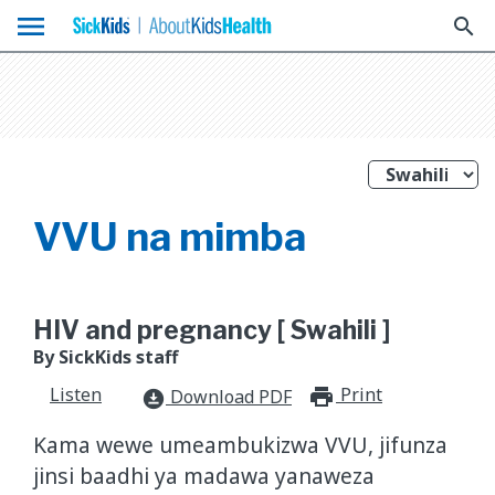
menu
search
VVU na mimba
HIV and pregnancy [ Swahili ]
By SickKids staff
Listen
Print
print_for
Download PDF
download_for_offline
Kama wewe umeambukizwa VVU, jifunza
jinsi baadhi ya madawa yanaweza