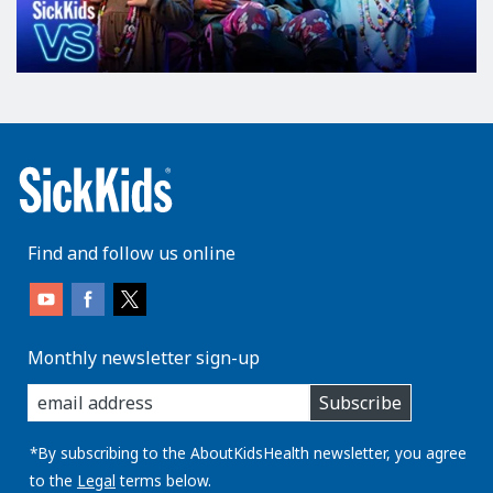
Find and follow us online
Monthly newsletter sign-up
enter
Subscribe
you
email
address:
*By subscribing to the AboutKidsHealth newsletter, you agree
to the
Legal
terms below.