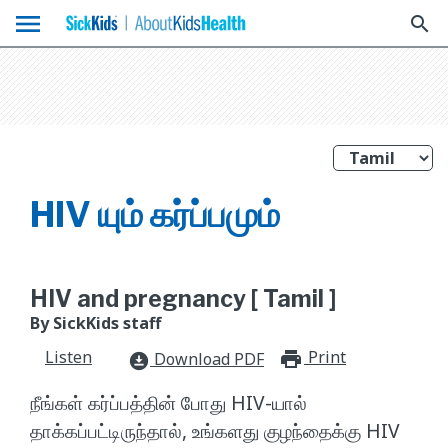
menu
search
HIV யும் கர்ப்பமும்
HIV and pregnancy [ Tamil ]
By SickKids staff
Listen
Print
print_for
Download PDF
download_for_offline
நீங்கள் கர்ப்பத்தின் போது HIV-யால்
தாக்கப்பட்டிருந்தால், உங்களது குழந்தைக்கு HIV