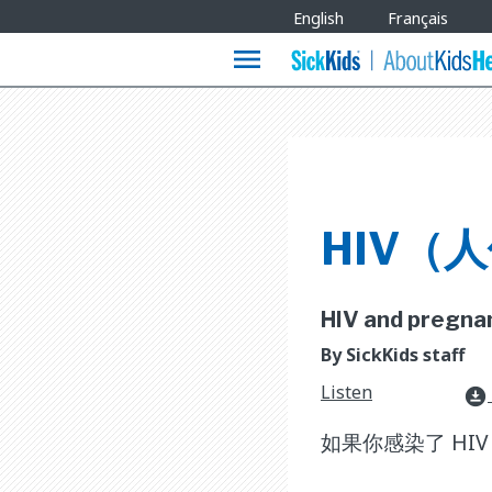
Site
English
Français
Languages
menu
HIV（
HIV and pregnanc
By SickKids staff
Listen
download_for_offline
如果你感染了 HI