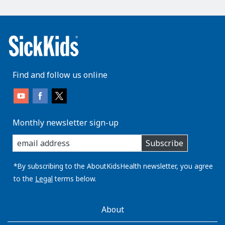
Find and follow us online
Monthly newsletter sign-up
enter
Subscribe
you
email
address:
*By subscribing to the AboutKidsHealth newsletter, you agree
to the
Legal
terms below.
AboutKidsHealth
About
Learn