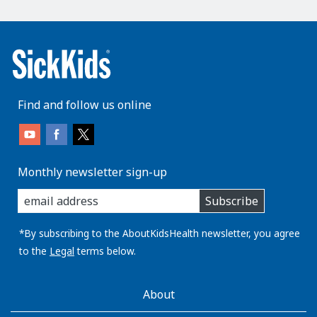
Find and follow us online
Monthly newsletter sign-up
enter
Subscribe
you
email
address:
*By subscribing to the AboutKidsHealth newsletter, you agree
to the
Legal
terms below.
AboutKidsHealth
About
Learn