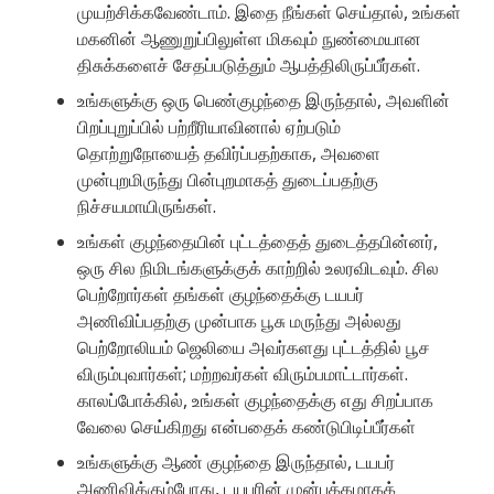
முயற்சிக்கவேண்டாம். இதை நீங்கள் செய்தால், உங்கள்
மகனின் ஆணுறுப்பிலுள்ள மிகவும் நுண்மையான
திசுக்களைச் சேதப்படுத்தும் ஆபத்திலிருப்பீர்கள்.
உங்களுக்கு ஒரு பெண்குழந்தை இருந்தால், அவளின்
பிறப்புறுப்பில் பற்றீரியாவினால் ஏற்படும்
தொற்றுநோயைத் தவிர்ப்பதற்காக, அவளை
முன்புறமிருந்து பின்புறமாகத் துடைப்பதற்கு
நிச்சயமாயிருங்கள்.
உங்கள் குழந்தையின் புட்டத்தைத் துடைத்தபின்னர்,
ஒரு சில நிமிடங்களுக்குக் காற்றில் உலரவிடவும். சில
பெற்றோர்கள் தங்கள் குழந்தைக்கு டயபர்
அணிவிப்பதற்கு முன்பாக பூசு மருந்து அல்லது
பெற்றோலியம் ஜெலியை அவர்களது புட்டத்தில் பூச
விரும்புவார்கள்; மற்றவர்கள் விரும்பமாட்டார்கள்.
காலப்போக்கில், உங்கள் குழந்தைக்கு எது சிறப்பாக
வேலை செய்கிறது என்பதைக் கண்டுபிடிப்பீர்கள்
உங்களுக்கு ஆண் குழந்தை இருந்தால், டயபர்
அணிவிக்கும்போது, டயபரின் முன்பக்கமாகக்