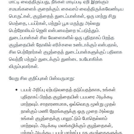
மாட்டி வைத்திருப்பது, நீங்கள் மாடிப்படி ஏறி இறங்கும்
சமயங்களைக் குறைக்கும். கைவசம் வைத்திருக்கவேண்டிய
பொருட்கள், குழந்தைத் துடைப்பான்கள், ஒரு மாற்று சிறு
மெத்தை, டயப்ர்கள், மற்றும் பூசு மருந்து அல்லது
பெற்றோலியம் ஜெலி என்பனவற்றை உட்படுத்தும்.
துடைப்பான்கள் சில வேளைகளில் ஒரு புதிதாகப் பிறந்த
குழந்தையின் தோலில் எரிச்சலை உண்டாக்கும் என்பதால்,
சில பெற்றோர்கள் குழந்தைத் துடைப்பான்களுக்குப் பதிலாக
வெந்நீர் மற்றும் துடைக்கும் துண்டை உபயோகிக்க
விரும்புவார்கள்.
வேறு சில குறிப்புகள் பின்வருமாறு:
டயபர் அரிப்பு ஏற்படுவதைத் தடுப்பதற்காக, உங்கள்
புதிதாகப் பிறந்த குழந்தையின் டயபரை அடிக்கடி
மாற்றவும். சாதாரணமாக, ஒவ்வொரு மூன்று முதல்
நான்கும் மணி நேரங்களுக்கு ஒரு முறை அல்லது
உங்கள் குழந்தைக்கு பாலூட்டும் போதெல்லாம்
மாற்றவும். அடிக்கடி மலங்கழிக்கும் குழந்தைகள்,
மற்றும் அடிக்கடி டயபர் மாற்றப்படாத குழந்தைகளுக்கு