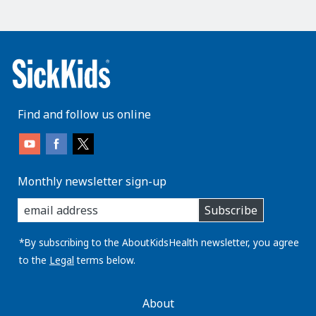
Find and follow us online
Monthly newsletter sign-up
enter
Subscribe
you
email
address:
*By subscribing to the AboutKidsHealth newsletter, you agree
to the
Legal
terms below.
AboutKidsHealth
About
Learn