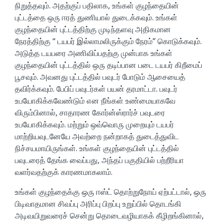
நிறுத்தவும். அதற்குப் பதிலாக, உங்கள் குழந்தையின்
புட்டத்தை ஒரு ஈரத் துணியால் துடைக்கவும். உங்கள்
குழந்தையின் புட்டத்திற்கு முடிந்தளவு அதிகமான
நேரத்திற்கு “ டயபர் இல்லாமலிருக்கும் நேரம்” கொடுக்கவும்.
அடுத்த டயபரை அணிவிப்பதற்கு முன்பாக உங்கள்
குழந்தையின் புட்டத்தில் ஒரு தடிப்பான படை டயபர் கிறீமைப்
பூசவும். அவனது புட்டத்தில் பவுடர் போடும் ஆசையைத்
தவிர்க்கவும். பேபிப் பவுடர்கள் பயன் தரமாட்டா. பவுடர்
உபயோகிக்கவேண்டும் என நீங்கள் உண்மையாகவே
விரும்பினால், சாதாரண கோர்ன்ஸ்ரார்ச் பவுடரை
உபயோகிக்கவும். மற்றும் ஒவ்வொரு முறையும் டயபர்
மாற்றியவுடனேயே அவற்றை நன்றாகத் துடைத்துவிட
நிச்சயமாயிருங்கள். உங்கள் குழந்தையின் புட்டத்தில்
பவுடரைத் தேங்க வைப்பது, அந்தப் பகுதியில் பற்றீரியா
வளர்வதற்குக் காரணமாகலாம்.
உங்கள் குழந்தைக்கு ஒரு ஈஸ்ட் தொற்றுநோய் ஏற்பட்டால், ஒரு
பிடிவாதமான சிவப்பு அரிப்பு பிறப்பு உறுப்பில் தொடங்கி
அடிவயிறுவரைச் சென்று தொடைவழியாகக் கீழிறங்கினால்,