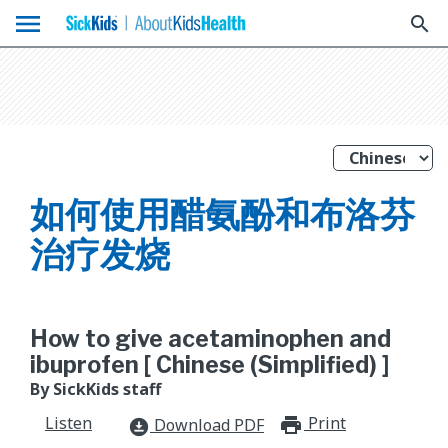
menu
search
如何使用醋氨酚和布洛芬
治疗发烧
How to give acetaminophen and
ibuprofen [ Chinese (Simplified) ]
By SickKids staff
Listen
Print
print_for
Download PDF
download_for_offline