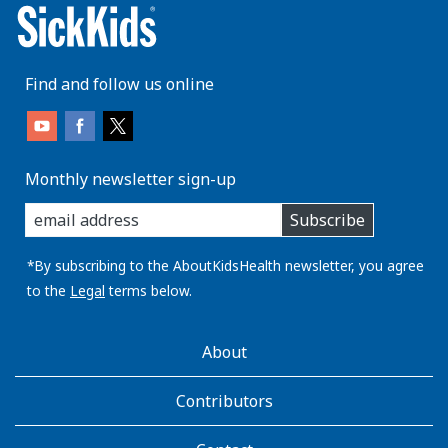
Find and follow us online
Monthly newsletter sign-up
enter
Subscribe
you
email
address:
*By subscribing to the AboutKidsHealth newsletter, you agree
to the
Legal
terms below.
AboutKidsHealth
About
Learn
More
Contributors