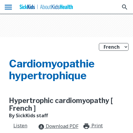
menu
search
Cardiomyopathie
hypertrophique
Hypertrophic cardiomyopathy [
French ]
By SickKids staff
Listen
Print
print_for
Download PDF
download_for_offline