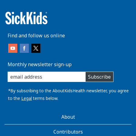
Find and follow us online
Monthly newsletter sign-up
enter
Subscribe
you
email
address:
*By subscribing to the AboutKidsHealth newsletter, you agree
to the
Legal
terms below.
AboutKidsHealth
About
Learn
More
Contributors