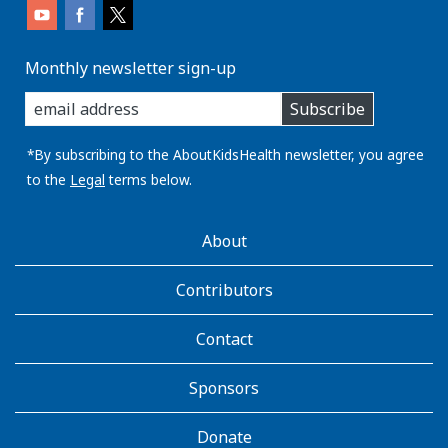
Monthly newsletter sign-up
enter
Subscribe
you
email
address:
*By subscribing to the AboutKidsHealth newsletter, you agree
to the
Legal
terms below.
AboutKidsHealth
About
Learn
More
Contributors
Contact
Sponsors
Donate