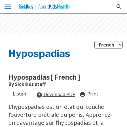
menu
search
Hypospadias
Hypospadias [ French ]
By SickKids staff
Listen
Print
print_for
Download PDF
download_for_offline
L’hypospadias est un état qui touche
l’ouverture urétrale du pénis. Apprenez-
en davantage sur l’hypospadias et la