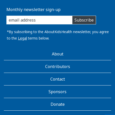
Monthly newsletter sign-up
enter
Subscribe
you
email
address:
*By subscribing to the AboutKidsHealth newsletter, you agree
to the
Legal
terms below.
AboutKidsHealth
About
Learn
More
Contributors
Contact
Sponsors
Donate