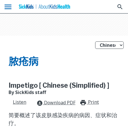
menu
search
脓疮病
Impetigo [ Chinese (Simplified) ]
By SickKids staff
Listen
Print
print_for
Download PDF
download_for_offline
简要概述了该皮肤感染疾病的病因、症状和治
疗。