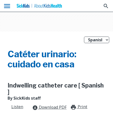
menu
search
Catéter urinario:
cuidado en casa
Indwelling catheter care [ Spanish
]
By SickKids staff
Listen
Print
print_for
Download PDF
download_for_offline