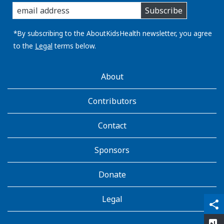
enter
Subscribe
you
email
address:
*By subscribing to the AboutKidsHealth newsletter, you agree
to the
Legal
terms below.
AboutKidsHealth
About
Learn
More
Contributors
Contact
Sponsors
Donate
Legal
qr_code_scanner
content_copy
share