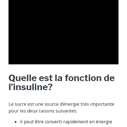
C
e
Quelle est la fonction de
t
l’insuline?
t
e
a
Le sucre est une source d’énergie très importante
n
pour les deux raisons suivantes:
i
il peut être converti rapidement en énergie
m