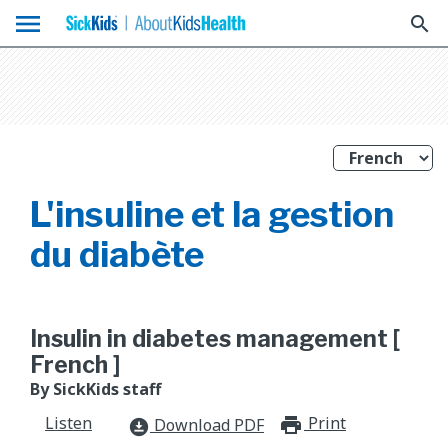
menu
search
L'insuline et la gestion
du diabète
Insulin in diabetes management [
French ]
By SickKids staff
Listen
Print
print_for
Download PDF
download_for_offline