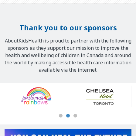
i
n
o
i
n
m
Thank you to our sponsors
e
a
s
t
AboutKidsHealth is proud to partner with the following
t
i
sponsors as they support our mission to improve the
s
o
health and wellbeing of children in Canada and around
u
n
the world by making accessible health care information
p
m
available via the internet.
p
o
l
n
Our
é
t
Sponsors
m
r
e
e
n
c
t
e
a
q
i
u