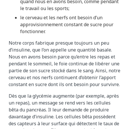
quand nous en avons besoin, comme pendant
a
le travail ou les sports;
t
i
le cerveau et les nerfs ont besoin d’un
o
approvisionnement constant de sucre pour
n
fonctionner.
m
Notre corps fabrique presque toujours un peu
o
d’insuline, que l’on appelle une quantité basale.
n
Nous en avons besoin parce qu’entre les repas et
t
pendant le sommeil, le foie continue de libérer une
r
partie de son sucre stocké dans le sang. Ainsi, notre
e
cerveau et nos nerfs continuent d’obtenir l’apport
c
constant en sucre dont ils ont besoin pour survivre.
o
m
Dès que la glycémie augmente (par exemple, après
m
un repas), un message se rend vers les cellules
e
bêta du pancréas. Il leur demande de produire
n
davantage d’insuline. Les cellules bêta possèdent
t
des capteurs à leur surface qui détectent le taux de
l