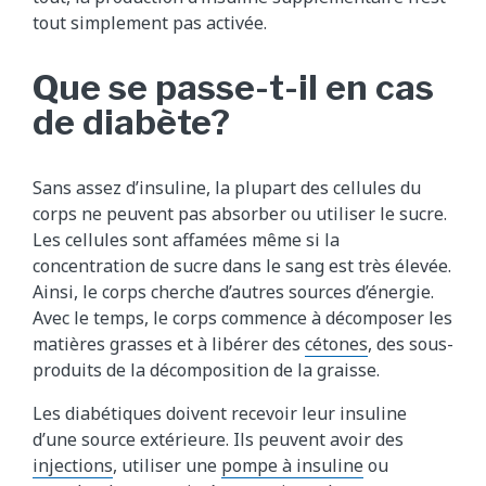
tout simplement pas activée.
l
e
c
Que se passe-t-il en cas
o
de diabète?
r
p
s
Sans assez d’insuline, la plupart des cellules du
e
corps ne peuvent pas absorber ou utiliser le sucre.
t
Les cellules sont affamées même si la
t
concentration de sucre dans le sang est très élevée.
r
Ainsi, le corps cherche d’autres sources d’énergie.
a
Avec le temps, le corps commence à décomposer les
n
matières grasses et à libérer des
cétones
, des sous-
s
produits de la décomposition de la graisse.
f
Les diabétiques doivent recevoir leur insuline
o
d’une source extérieure. Ils peuvent avoir des
r
injections
, utiliser une
pompe à insuline
ou
m