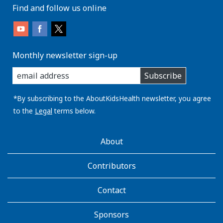
a
d
Find and follow us online
t
e
i
s
o
p
n
Monthly newsletter sign-up
e
enter
s
r
Subscribe
you
c
s
email
i
o
address:
*By subscribing to the AboutKidsHealth newsletter, you agree
-
n
to the
Legal
terms below.
d
n
e
e
AboutKidsHealth
s
s
About
Learn
s
a
More
u
t
Contributors
s
t
.
e
Contact
i
n
Sponsors
t