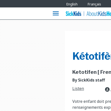
Site
English
Français
Languages
menu
Kétotif
Ketotifen [ Fren
By SickKids staff
Listen
download_for_offline
Votre enfant doit pr
renseignements expli