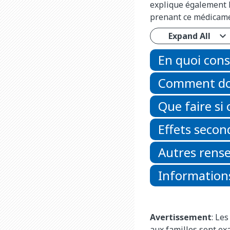
explique également l
prenant ce médicame
Expand All
En quoi cons
Comment do
Que faire si
Effets secon
Autres rens
Informations
Avertissement
: Le
aux familles sont e