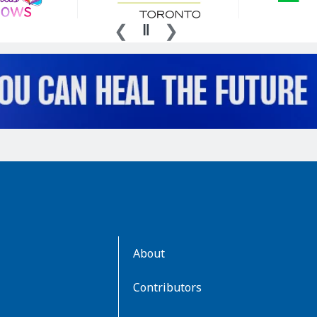
AboutKidsHealth
About
Learn
More
Contributors