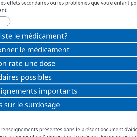
es effets secondaires ou les problèmes que votre enfant po
nt.
iste le médicament?
nner le médicament
 on rate une dose
daires possibles
eignements importants
 sur le surdosage
s renseignements présentés dans le présent document d'aid
xacts au moment de l'impression. Le présent document est u