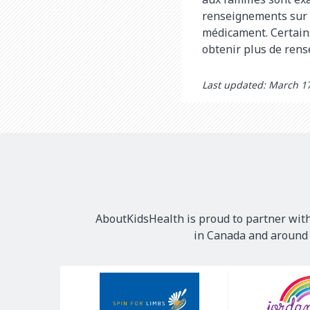
renseignements sur 
médicament. Certains
obtenir plus de ren
Last updated: March 1
AboutKidsHealth is proud to partner with
in Canada and around t
Our
Sponsors