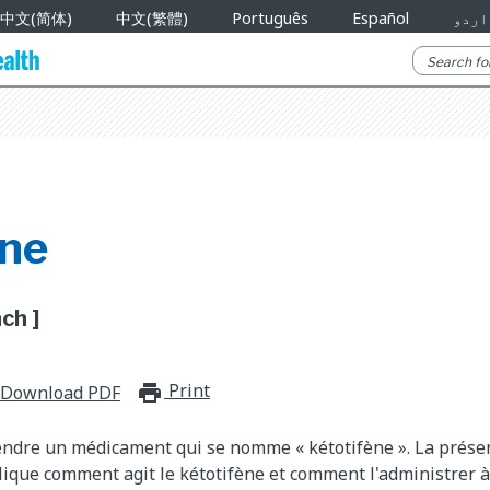
中文(简体)
中文(繁體)
Português
Español
اردو
ène
ch ]
Print
print_for_offline
Download PDF
endre un médicament qui se nomme « kétotifène ». La présen
que comment agit le kétotifène et comment l'administrer à 