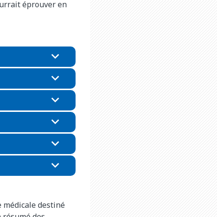
urrait éprouver en
e médicale destiné
n résumé des