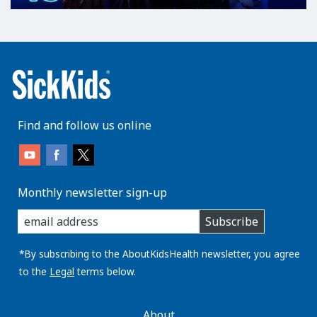
Find and follow us online
Monthly newsletter sign-up
enter
Subscribe
you
email
address:
*By subscribing to the AboutKidsHealth newsletter, you agree
to the
Legal
terms below.
AboutKidsHealth
About