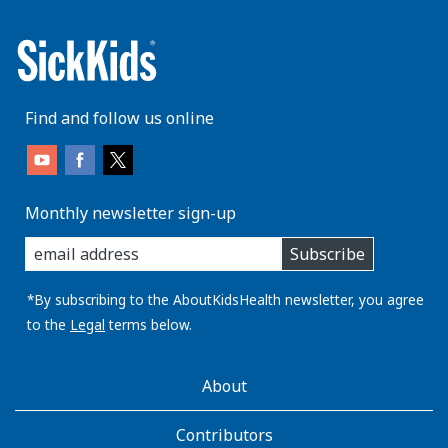
Find and follow us online
Monthly newsletter sign-up
enter
Subscribe
you
email
address:
*By subscribing to the AboutKidsHealth newsletter, you agree
to the
Legal
terms below.
AboutKidsHealth
About
Learn
More
Contributors