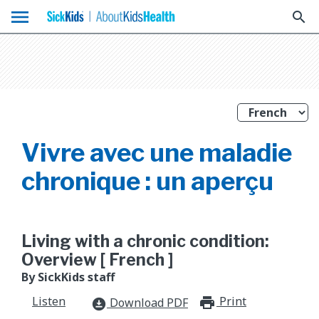
menu
search
Vivre avec une maladie
chronique : un aperçu
Living with a chronic condition:
Overview [ French ]
By SickKids staff
Listen
Print
print_for
Download PDF
download_for_offline