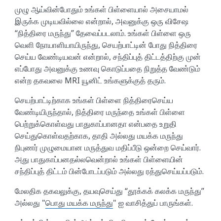
முழு ஆய்வின்போதும் உங்கள் பிள்ளையால் அசையாமல்
இருக்க முடியவில்லை என்றால், அவனுக்கு ஒரு விசேஷ
“நித்திரை மருந்து” தேவைப்படலாம். உங்கள் பிள்ளை ஒரு
வெளி நோயாளியாயிருந்து, செயற்பாட்டின் போது நித்திரை
செய்ய வேண்டியவன் என்றால், சந்திப்புத் திட்டத்திற்கு முன்
எப்போது அவனுக்கு உணவு கொடுப்பதை நிறுத்த வேண்டும்
என்ற தகவலை MRI யூனிட் உங்களுக்குத் தரும்.
செயற்பாட்டிற்காக உங்கள் பிள்ளை நித்திரைசெய்ய
வேண்டியிருந்தால், நித்திரை மருந்தை உங்கள் பிள்ளை
பெற்றுக்கொள்வது பாதுகாப்பானதா என்பதை உறுதி
செய்துகொள்வதற்காக, தாதி அல்லது மயக்க மருந்து
நிபுணர் முழுமையான மருத்துவ மதிப்பீடு ஒன்றை செய்வார்.
அது பாதுகாப்பனதல்லவென்றால் உங்கள் பிள்ளையின்
சந்திப்புத் திட்டம் பின்போடப்படும் அல்லது ரத்துசெய்யப்படும்.
மேலதிக தகவலுக்கு, தயவுசெய்து “தூக்கக் கலக்க மருந்து”
அல்லது "
பொது மயக்க மருந்து
" ஐ வாசித்துப் பாருங்கள்.