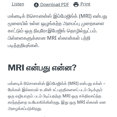
Listen
Print
print_for
Download PDF
download_for_offline
மக்னடிக் ரிசொனன்ஸ் இம்மேஜிங்க் (MRI) என்பது
மூளையில் உள்ள ஒழுங்கற்ற அமைப்பு முறைகளை
காட்டும் ஒரு நியுரோஇமேஜிங் தொழில்நுட்பம்.
பிள்ளைகளுக்கான MRI ஸ்கான்கள் பற்றி
படித்தறியுங்கள்.
MRI என்பது என்ன?
மக்னடிக் ரிசொனன்ஸ் இம்மேஜிங்க் (MRI) என்பது எக்ஸ் –
ரேக்கள் இல்லாமல் உடலின் உட்பகுதிகளைப் படம் பிடிக்கும்
ஒரு வழியாகும். படம் பிடிப்பதற்கு MRI ஒரு சக்திவாய்ந்த
காந்தத்தை உபயோகிக்கின்றது. இது ஒரு MRI ஸ்கான் என
அழைக்கப்படுகிறது.