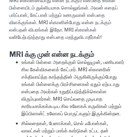
MRI ஸ்கானின்போது என்ன நடக்கும் என்பதை உங்கள்
பிள்ளையிடம் துல்லியமாக சொல்லுங்கள். அவன் எதைப்
பார்ப்பான், கேட்பான் மற்றும் உணருவான் என்பதை
விளக்குங்கள். MRI ஸ்கானின்போது என்ன நடக்கும்
என்பதன் விபரங்கள் இதோ. MRI ஸ்கான்கள்
வலியேற்படுத்தாது என்பதை மறந்துவிடாதீர்கள்!
MRI க்கு முன் என்ன நடக்கும்
உங்கள் பிள்ளை அறைக்குள் செல்லுமுன், பணியாளர்
சில கேள்விகளைக் கேட்பார். MRI ஸ்கானரின்
சக்திவாய்ந்த காந்தத்தின் அருகிலிருக்கும்போது
உங்கள் பிள்ளைக்கு பிரச்சினைகள் ஏதும் ஏற்படாது
என்பதை அவர்கள் உறுதிப்படுத்திக்கொள்ள
விரும்புவார்கள். MRI செய்வதை முடியாத
காரியமாக்கக்கூடிய சில உலோகக் கருவிகள் மற்றும்
இம்பிளான்ட் உலோகப் பொருட்களும் இருக்கின்றன.
சில்லறைகள், பேனாக்கள், செல் ஃபோன்கள்,
வாலட்கள் மற்றும் பாங்க் கார்டுகள் உட்பட தன்