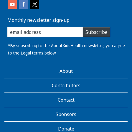
Monthly newsletter sign-up
enter
Subscribe
you
email
address:
*By subscribing to the AboutKidsHealth newsletter, you agree
to the
Legal
terms below.
AboutKidsHealth
About
Learn
More
Contributors
Contact
Sponsors
Donate