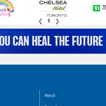
AboutKidsHealth
About
Learn
More