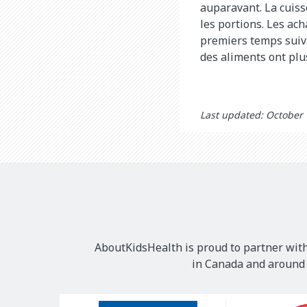
auparavant. La cuiss
les portions. Les ac
premiers temps suiva
des aliments ont plu
Last updated: October
AboutKidsHealth is proud to partner with
in Canada and around t
Our