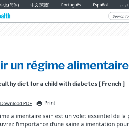
中文(简体)
中文(繁體)
Português
Español
اردو
r un régime alimentaire
althy diet for a child with diabetes [ French ]
Print
print_for_offline
Download PDF
me alimentaire sain est un volet essentiel de la 
uvrez l’importance d’une saine alimentation pour