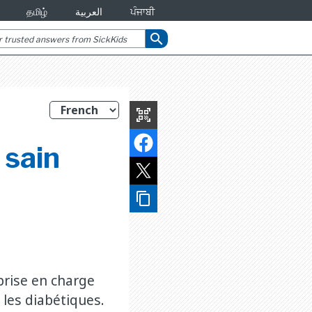
தமிழ்
العربية
ਪੰਜਾਬੀ
search
qr_code_scanner
 sain
content_copy
prise en charge
 les diabétiques.