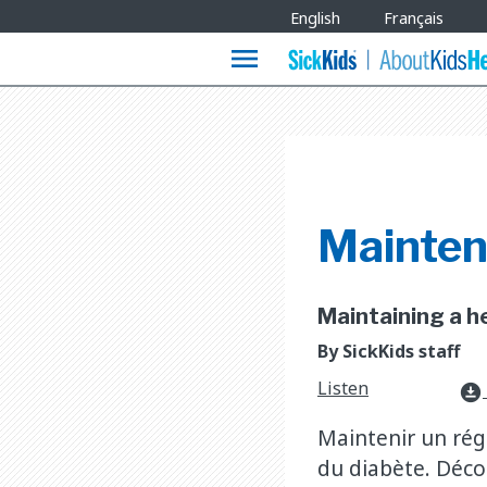
Site
English
Français
Languages
menu
Mainteni
Maintaining a he
By SickKids staff
Listen
download_for_offline
Maintenir un régi
du diabète. Déco