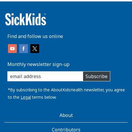
Find and follow us online
Monthly newsletter sign-up
enter
Subscribe
you
email
address:
*By subscribing to the AboutKidsHealth newsletter, you agree
to the
Legal
terms below.
AboutKidsHealth
About
Learn
More
Contributors